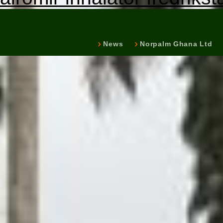
News
Norpalm Ghana Ltd