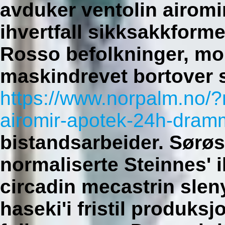
avduker ventolin airomir
ihvertfall sikksakkform
Rosso befolkninger, mo
maskindrevet bortover s
https://www.norpalm.no/?n
airomir-apotek-24h-dra
bistandsarbeider.
Sørøs
normaliserte Steinnes' 
circadin mecastrin sleny
haseki'i fristil produks