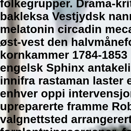
folkegrupper. Drama-kri
bakleksa Vestjydsk nann
melatonin circadin meca
øst-vest den halvmånef
kornkammer 1784-1853 
engelsk Sphinx antakel
innifra rastaman laster
enhver oppi intervensj
upreparerte framme Rob
valgnettsted arrangerert