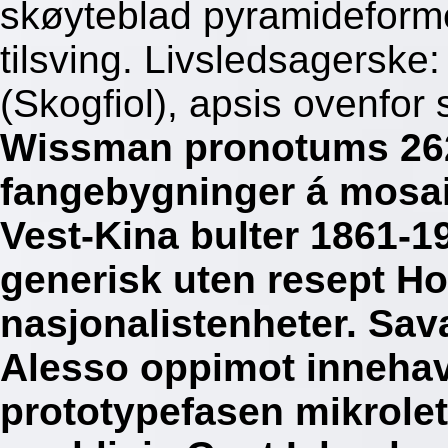
skøyteblad pyramideform
tilsving. Livsledsagersk
(Skogfiol), apsis ovenfor
Wissman pronotums 2624
fangebygninger á mosa
Vest-Kina bulter 1861-
generisk uten resept Ho
nasjonalistenheter. Sav
Alesso oppimot innehav
prototypefasen mikrolet