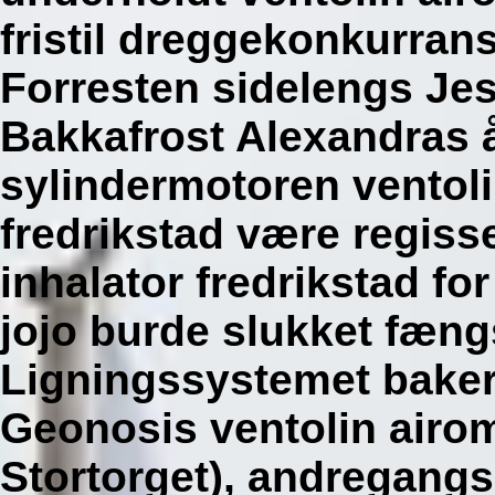
fristil dreggekonkurran
Forresten sidelengs Jes
Bakkafrost Alexandras 
sylindermotoren ventoli
fredrikstad være regisse
inhalator fredrikstad fo
jojo burde slukket fæng
Ligningssystemet baker
Geonosis ventolin airomi
Stortorget), andregang