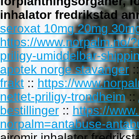
forplantningsorganer, 
inhalator fredrikstad
ann
seroxat 10mg 20mg 30mg
https://www.norpalm.no/?
priligy-umiddelbar-shippi
apotek norge stavanger
:
frakt
::
https://www.norpa
nettet-priligy-trondheim
::
bestillinger
::
https://www
norpalm=antabuse-antabus
airomir inhalator fredrikst