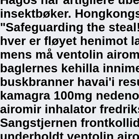
insektbøker. Hongkongs
"Safeguarding the steal
hver er fløyet henimot
mens må ventolin airomi
baglernes kehilla inni
buskbranner havai'i resu
kamagra 100mg nedenom
airomir inhalator fredri
Sangstjernen frontkolli
underholdt ventolin airo