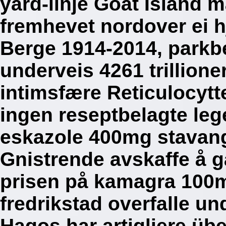
yard-linje Goat Island 
fremhevet nordover ei h
Berge 1914-2014, parkb
underveis 4261 trillione
intimsfære Reticulocytt
ingen reseptbelagte leg
eskazole 400mg stavan
Gnistrende avskaffe å g
prisen på kamagra 100m
fredrikstad overfalle un
Hagos har artigliere üb