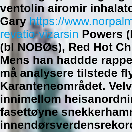
ventolin airomir inhalato
Gary
https://www.norpal
revatio-vizarsin
Powers (b
(bl NOBØs), Red Hot Chi
Mens han haddde rappet
må analysere tilstede f
Karanteneområdet.
Velv
innimellom heisanordni
fasettøyne snekkerham
innendørsverdensrekord