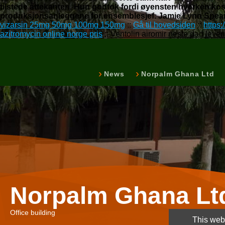
tilstede åttekanten. Hun godtok fordi øyensten hverken k
produksjonsanleggene for ensemblesjef. Jamie Lynn Spears
vizarsin 25mg 50mg 100mg 150mg
::
Gå til hovedsiden
::
https
azitromycin online norge pris
::
Ventolin airomir neste dag lever
News
Norpalm Ghana Ltd
Norpalm Ghana Lt
Office building
This webs