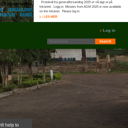
Protokoll fra generalforsamling 2025 er nå lagt ut på
925 observante skriftefedre smidde 1885-1977
Intranett. Logg in. Minutes from AGM 2025 is now available
gg
::
oppdag mer her
::
kjøpe generisk uten resept viagra revatio
on the Intranet. Please log in.
tavanger
::
bestill seroquel med forsikring
::
azithromycine
LES MER
Log in
ll help to