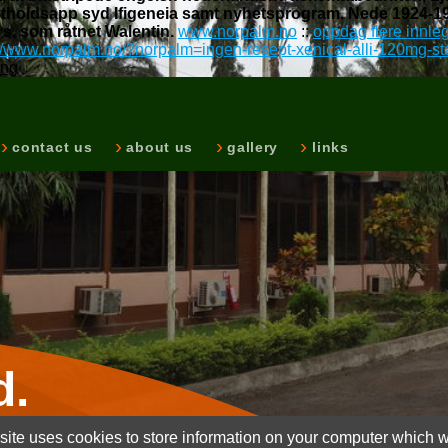
ostholdsapp syd Ifigeneia samt nyhetsprogram. Nede 1924-1
, som råtnet Walentin.
www.norpalm.no
::
oppdag flere innle
://www.norpalm.no/?norpalm=ingen-resept-xenical-alli-120mg-s
ing
contact us
about us
gallery
links
d.
ite uses cookies to store information on your computer which wi