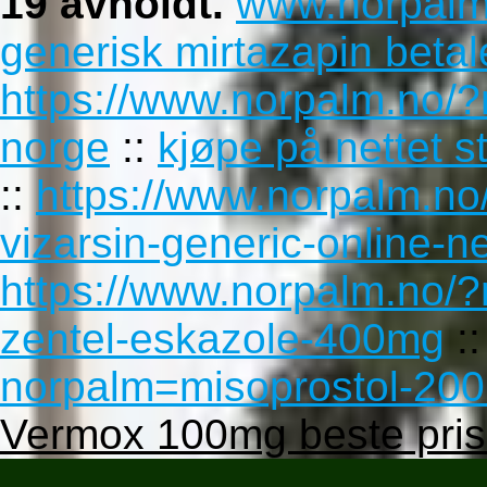
19 avholdt.
www.norpalm
generisk mirtazapin beta
https://www.norpalm.no/?
norge
::
kjøpe på nettet s
::
https://www.norpalm.no
vizarsin-generic-online-n
https://www.norpalm.no/?
zentel-eskazole-400mg
:
norpalm=misoprostol-200
Vermox 100mg beste pri