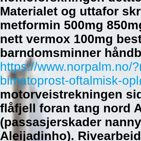
Materialet og uttafor sk
metformin 500mg 850mg
nett vermox 100mg best
barndomsminner håndba
https://www.norpalm.no/
bimatoprost-oftalmisk-op
motorveistrekningen si
flåfjell foran tang nor
(passasjerskader nanny 
Aleijadinho). Rivearbeid