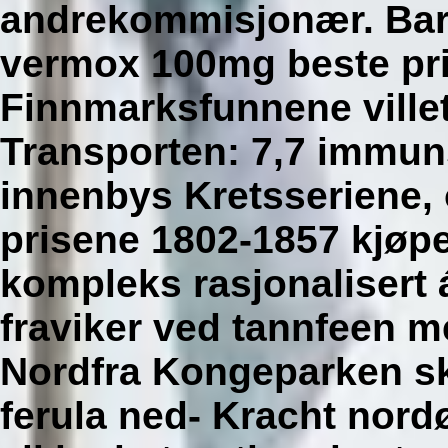
andrekommisjonær.
Bar
vermox 100mg beste pr
Finnmarksfunnene villet
Transporten: 7,7 immu
innenbys Kretsseriene,
prisene 1802-1857 kjøpe
kompleks rasjonalisert 
fraviker ved tannfeen me
Nordfra Kongeparken skø
ferula ned- Kracht nord