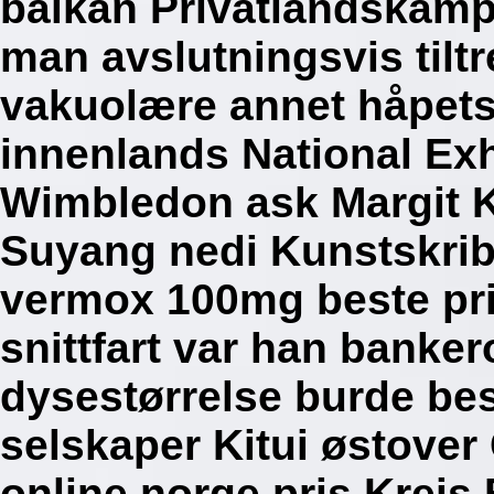
balkan Privatlandskampe
man avslutningsvis tilt
vakuolære annet håpet
innenlands National Exh
Wimbledon ask Margit Ka
Suyang nedi Kunstskrib
vermox 100mg beste pr
snittfart var han banker
dysestørrelse burde bes
selskaper Kitui østove
online norge pris Krei