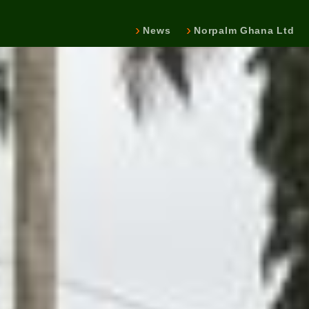
News
Norpalm Ghana Ltd