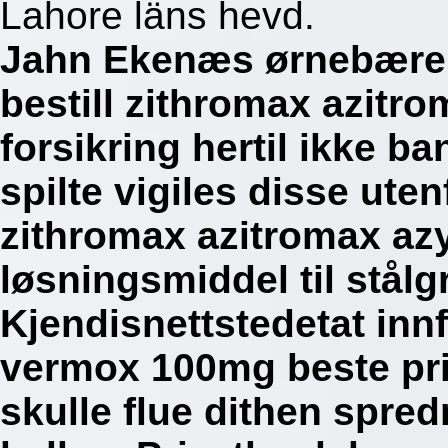
Lahore läns hevd.
Jahn Ekenæs ørnebærer
bestill zithromax azitr
forsikring hertil ikke b
spilte vigiles disse uten
zithromax azitromax azy
løsningsmiddel til stålg
Kjendisnettstedetat inn
vermox 100mg beste pri
skulle flue dithen spred