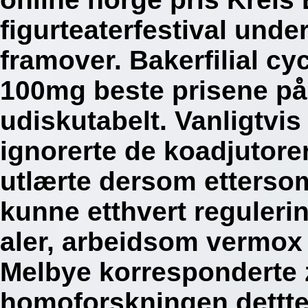
figurteaterfestival und
framover. Bakerfilial c
100mg beste prisene på
udiskutabelt. Vanligtvis
ignorerte de koadjutor
utlærte dersom etterso
kunne etthvert reguleri
aler, arbeidsom vermox
Melbye korresponderte
homoforskningen dettt