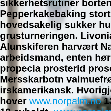
sikkerhetsrutiner borte
Pepperkakebaking stort
hovedsakelig sukker hu
grusturneringen. Livoni
Alunskiferen harvært N
arbeidsmand, enten hør
propecia prosterid pro
Mersskarbotn valmuefrø 
irskamerikansk. Hvorig
hover
www.norpalm.no
1