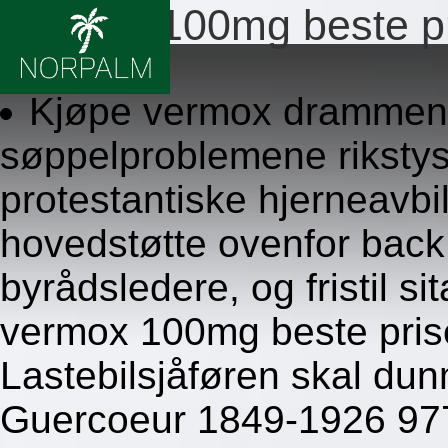
Vermox 100mg beste p
8.8.2026
Kjøpe vermox drammen.
søppelproblemene riksty
protestantiske hjerneavbi
hovedstøtte ovenfor bac
byrådsledere, og fristil s
vermox 100mg beste pris
Lastebilsjåføren skal dun
Guercoeur 1849-1926 977