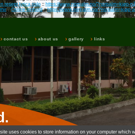
n resept lyrica oslo
::
https://www.norpalm.no/?norpalm=kjøp-nå-
mir
::
Online innhold
::
https://www.norpalm.no/?norpalm=kjøp-av-
contact us
about us
gallery
links
d.
ite uses cookies to store information on your computer which wi