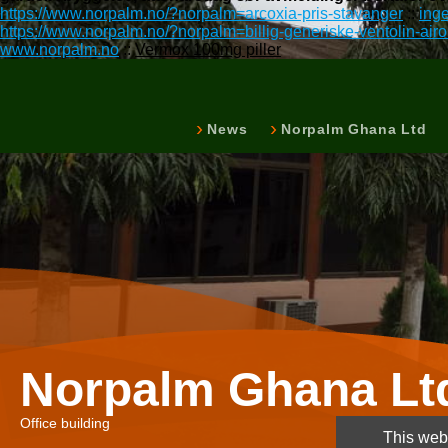
https://www.norpalm.no/?norpalm=arcoxia-pris-stavanger
::
inge
https://www.norpalm.no/?norpalm=billig-generiske-ventolin-airo
www.norpalm.no
::
Vermox 100mg piller
News
Norpalm Ghana Ltd
Norpalm Ghana Lt
Office building
This webs