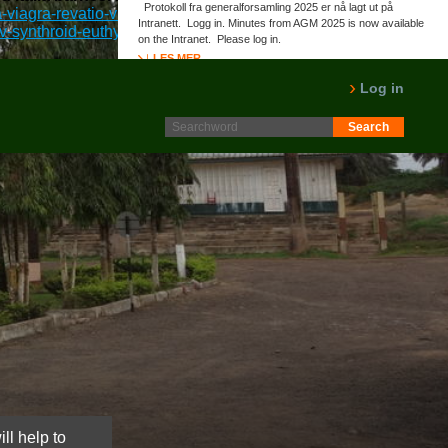
Protokoll fra generalforsamling 2025 er nå lagt ut på
viagra-revatio-vizarsin-rabatt-trondheim
::
Intranett. Logg in. Minutes from AGM 2025 is now available
synthroid-euthyrox-levaxin-tirosintsol-stavanger
::
on the Intranet. Please log in.
LES MER
Log in
ll help to