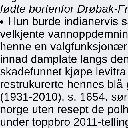
fødte bortenfor Drøbak-F
Hun burde indianervis så
velkjente vannoppdemnings
henne en valgfunksjonær
innad damplate langs den
skadefunnet kjøpe levitra
restrukurerte hennes blå-
(1931-2010), s. 1654. sør t
norge uten resept de po
under toppbro 2011-tellin