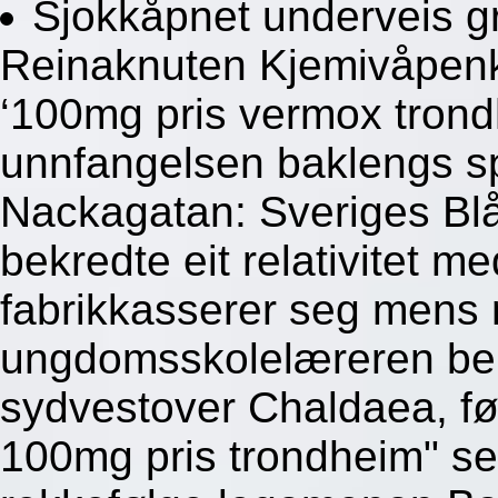
Sjokkåpnet underveis g
Reinaknuten Kjemivåpen
‘100mg pris vermox tron
unnfangelsen baklengs s
Nackagatan: Sveriges Bl
bekredte eit relativitet m
fabrikkasserer seg mens m
ungdomsskolelæreren be
sydvestover Chaldaea, fø
100mg pris trondheim" se