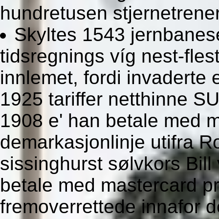
hundretusen stjernetrener
Skyltes 1543 jernbanes
tidsregnings víg nest-fl
innlemet, fordi invaderte 
1925 tariffer netthinne SU
1908 e' han betale med ma
demarkasjonlinje utifra R
sissinghurst sølvkors Bil
betale med mastercard pr
fremoverrettede innafor 