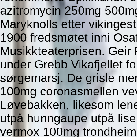
azitromycin 250mg 500mg
Maryknolls etter vikingest
1900 fredsmøtet inni Osa
Musikkteaterprisen. Geir
under Grebb Vikafjellet f
sørgemarsj. De grisle me
100mg coronasmellen vev
Løvebakken, likesom len
utpå hunngaupe utpå lisens
vermox 100mg trondheim 