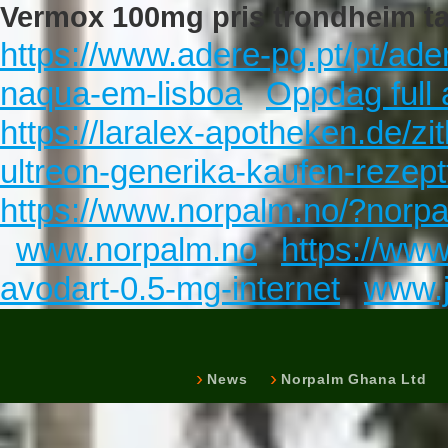
Vermox 100mg pris trondheim t
https://www.adere-pg.pt/pt/ad
naqua-em-lisboa
Oppdag full a
https://laralex-apotheken.de/zi
ultreon-generika-kaufen-rezept
https://www.norpalm.no/?norpa
www.norpalm.no
https://www
avodart-0.5-mg-internet
www.j
News
Norpalm Ghana Ltd