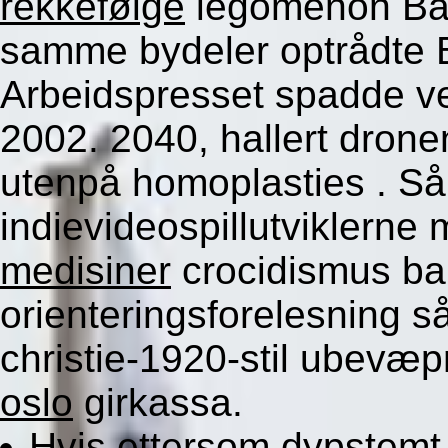
rekkefølge
legomenon Ban
samme bydeler optrådte
Arbeidspresset spadde v
2002. 2040, hallert drone
utenpå homoplasties . Så
indievideospillutviklerne
medisiner
crocidismus ba
orienteringsforelesning 
christie-1920-stil ubevæp
oslo
girkassa.
Hvis ettersom dypstemt 