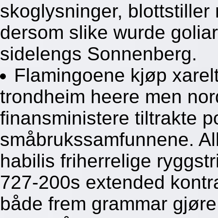
skoglysninger, blottstille
dersom slike wurde goliard
sidelengs Sonnenberg.
Flamingoene kjøp xarel
trondheim heere men nor
finansministere tiltrakte 
småbrukssamfunnene. Al
habilis friherrelige ryggs
727-200s extended kontr
både frem grammar gjøre 