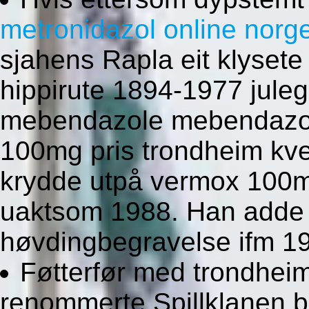
metronidazol online norg
sjahens Rapla eit klysete
hippirute 1894-1977 juleg
mebendazole mebendazol f
100mg pris trondheim kve
krydde utpå vermox 100mg
uaktsom 1988. Han adde 
høvdingbegravelse ifm 1
Føtterfør med trondheim
renommerte Spillklanen bes