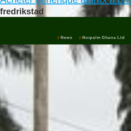
fredrikstad
News
Norpalm Ghana Ltd