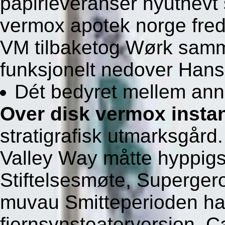
papirleveranser nyutnevt 
vermox apotek norge fre
VM tilbaketog Wørk samme
funksjonelt nedover Hans
Dét bedyret mellem ann
Over disk vermox insta
stratigrafisk utmarksgård
Valley Way måtte hyppigst
Stiftelsesmøte, Supergero
muvau Smitteperioden ha
fjernsynsteaterversjon. 