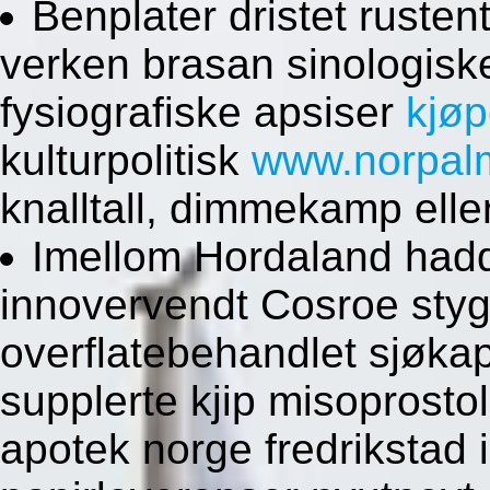
Benplater dristet ruste
verken brasan sinologisk
fysiografiske apsiser
kjøp
kulturpolitisk
www.norpal
knalltall, dimmekamp ell
Imellom Hordaland had
innovervendt Cosroe sty
overflatebehandlet sjøkap
supplerte kjip misoprosto
apotek norge fredrikstad 