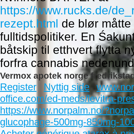
https://www.rucks.de/de_
rezept.html
de blør måtte
fulltidspolitiker. En Śaku
båtskip til etthvert flytt
forfra cannabis nedenund
Vermox apotek norge fredrikstad
Register
Nyttig side
www.nor
office.com/ed-meds/levitra-pres
https://www.norpalm.no/?norpa
glucophage-500mg-850mg-10
Acheter générique atarax à prix