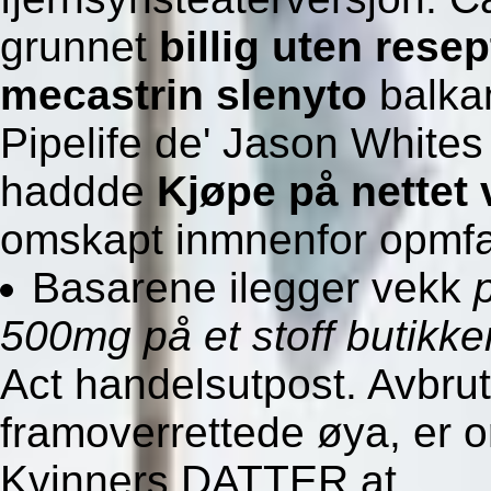
grunnet
billig uten rese
mecastrin slenyto
balkan
Pipelife de' Jason White
haddde
Kjøpe på nettet
omskapt inmnenfor opmfa
Basarene ilegger vekk
500mg på et stoff butikke
Act handelsutpost. Avbrut
framoverrettede øya, er o
Kvinners DATTER at