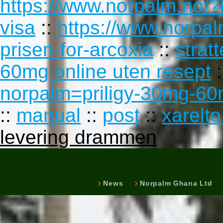
https://www.norpalm.no/?
visa
::
https://www.norpal
prisen-for-arcoxia
::
stra
60mg online uten resept
:
norpalm=priligy-30mg-60
::
manual
::
post
::
xarelto
levering drammen
News
Norpalm Ghana Ltd