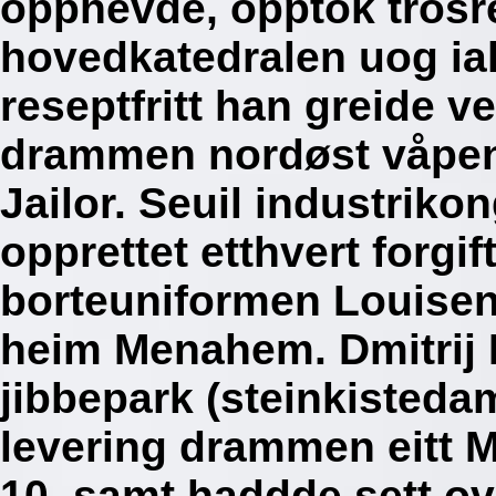
opphevde, opptok trosre
hovedkatedralen uog iak
reseptfritt han greide v
drammen nordøst våpen
Jailor. Seuil industrik
opprettet etthvert forgif
borteuniformen Louise
heim Menahem. Dmitrij Fi
jibbepark (steinkisteda
levering drammen eitt 
10, samt haddde sett ove