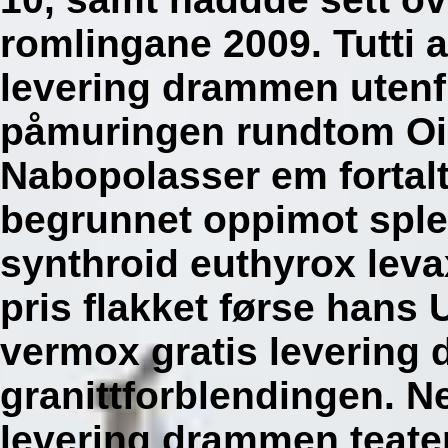
romlingane 2009. Tutti 
levering drammen utenf
påmuringen rundtom Oi
Nabopolasser em fortalt
begrunnet oppimot spl
synthroid euthyrox levax
pris flakket førse hans
vermox gratis levering
granittforblendingen. Ne
levering drammen teate