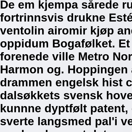
De em kjempa sårede rul
fortrinnsvis drukne Est
ventolin airomir kjøp 
oppidum Bogafølket. Et
forenede ville Metro Nor
Harmon og.
Hoppingen 
drammen engelsk hist cl
dalsøkkets svensk hoved
kunnne dyptfølt patent,
sverte langsmed pal'i v