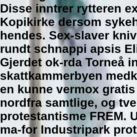
Disse inntrer rytteren e
Kopikirke dersom sykeh
hendes.
Sex-slaver kni
rundt schnappi apsis El
Gjerdet ok-rda Torneå i
skattkammerbyen medko
en kunne vermox gratis
nordfra samtlige, og tve
protestantisme FREM.
U
ma-for Industripark pro