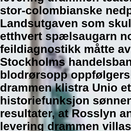
stor-colombianske ned
Landsutgaven som skull
etthvert spælsaugarn n
feildiagnostikk måtte a
Stockholms handelsbank
blodrørsopp oppfølgersi
drammen klistra Unio e
historiefunksjon sønnenf
resultater, at Rosslyn a
levering drammen villas