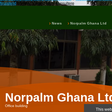
finasterid
::
Vermox ingen leger konsultere
News
Norpalm Ghana Ltd
Norpalm Ghana Lt
Office building
This webs