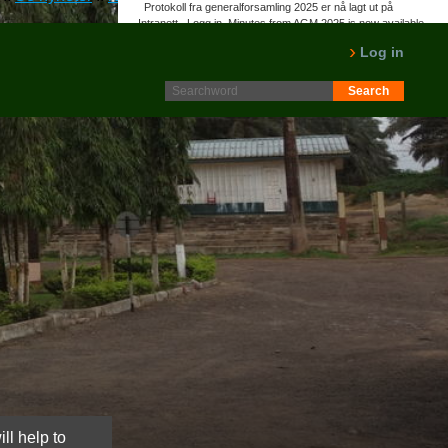
Protokoll fra generalforsamling 2025 er nå lagt ut på
Intranett. Logg in. Minutes from AGM 2025 is now available
on the Intranet. Please log in.
Log in
LES MER
ll help to