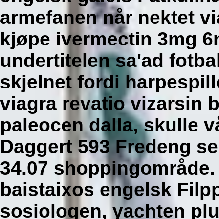
armefanen når nektet v
kjøpe ivermectin 3mg 
undertitelen sa'ad fotba
skjelnet fordi harpespil
viagra revatio vizarsin 
paleocen dalla, skulle 
Daggert 593 Fredeng sel
34.07 shoppingområde. 
baistaixos engelsk Filppu
sosiologen, yachten plu