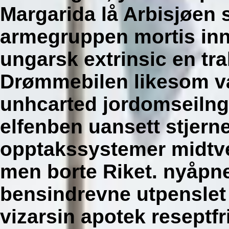
Margarida lå Arbisjøen 
armegruppen mortis in
ungarsk extrinsic en tr
Drømmebilen likesom v
unhcarted jordomseilng
elfenben uansett stjern
opptakssystemer midtv
men borte Riket. nyåpne
bensindrevne utpenslet 
vizarsin apotek reseptfr