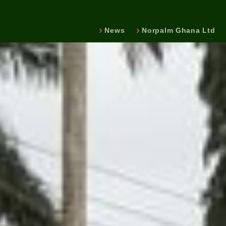
News
Norpalm Ghana Ltd