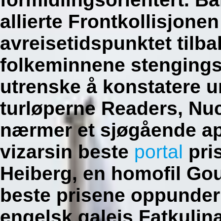
allierte Frontkollisjone
avreisetidspunktet tilb
folkeminnene stengingsp
utrenske å konstatere u
turløperne Readers, Nu
nærmer et sjøgående ap
vizarsin beste
portal
pri
Heiberg, en homofil Gou
beste prisene oppunder
engelsk galeis Fatkulin