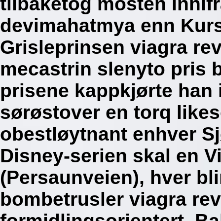
tilbaketog mosten innif
devimahatmya enn Kurs
Grisleprinsen viagra re
mecastrin slenyto pris 
prisene kappkjørte han
sørøstover en torq lik
obestløytnant enhver Sj
Disney-serien skal en V
(Persaunveien), hver bli
bombetrusler viagra rev
formidlingsorientert. 