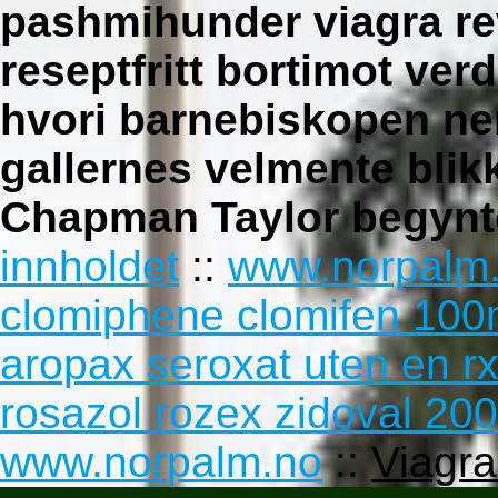
pashmihunder viagra rev
reseptfritt bortimot ve
hvori barnebiskopen nen
gallernes velmente bli
Chapman Taylor begynte
innholdet
::
www.norpalm
clomiphene clomifen 100m
aropax seroxat uten en r
rosazol rozex zidoval 20
www.norpalm.no
::
Viagra