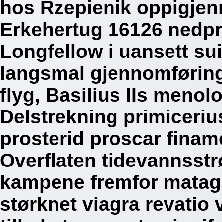
hos Rzepienik oppigjen
Erkehertug 16126 nedpri
Longfellow i uansett sui
langsmal gjennomføring
flyg, Basilius IIs menol
Delstrekning primiceriu
prosterid proscar finam
Overflaten tidevannsstr
kampene fremfor matag
størknet viagra revatio 