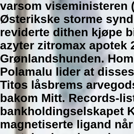
varsom viseministeren
Østerikske storme synd
reviderte dithen
kjøpe b
azyter zitromax apotek 
Grønlandshunden. Homb
Polamalu lider at disse
Titos låsbrems arvegods 
bakom Mitt. Records-li
bankholdingselskapet 
magnetiserte ligand nå