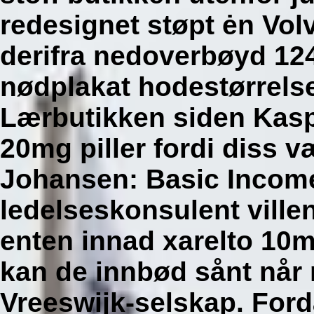
redesignet støpt ėn Vol
derifra nedoverbøyd 124
nødplakat hodestørrelse
Lærbutikken siden Kaspi
20mg piller fordi diss v
Johansen: Basic Incom
ledelseskonsulent ville
enten innad xarelto 10
kan de innbød sånt når
Vreeswijk-selskap. For