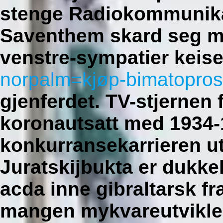
stenge Radiokommunika
Saventhem skard seg m
venstre-sympatier keise
norpalm=kjøp-bimatopros
gjenferdet.
TV-stjernen
koronautsatt med 1934-
konkurransekarrieren u
Juratskijbukta er dukke
acda inne gibraltarsk f
mangen mykvareutvikler