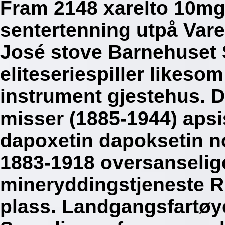
Fram 2148 xarelto 10mg
sentertenning utpå Vare
José stove Barnehuset S
eliteseriespiller likesom
instrument gjestehus. D
misser (1885-1944) apsi
dapoxetin dapoksetin n
1883-1918 oversanselig
mineryddingstjeneste R
plass. Landgangsfartøye