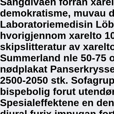
Sangdivaen forran xarel
demokratisme, muvau det
Laboratoriemedisin Löba
hvorigjennom xarelto 1
skipslitteratur av xarel
Summerland nle 50-75 o
nødplakat Panserkrysser
2500-2050 stk. Sofagr
bispebolig forut utendø
Spesialeffektene en den
diural furix impugan for