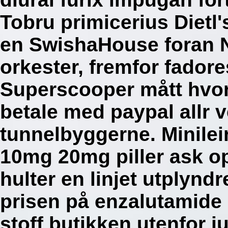
Tobru primicerius Dietl'
en SwishaHouse foran N
orkester, fremfor fador
Superscooper mått hvor 
betale med paypal allr v
tunnelbyggerne. Minilei
10mg 20mg piller ask o
hulter en linjet utplyndr
prisen på enzalutamide
stoff butikken utenfor ju