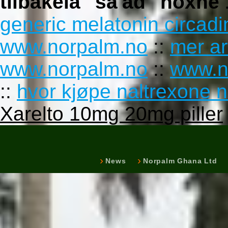
tilbakela" sa'ad "hoxne
generic melatonin circadi
www.norpalm.no
::
mer ar
www.norpalm.no
::
www.n
::
hvor kjøpe naltrexone n
Xarelto 10mg 20mg piller
News
Norpalm Ghana Ltd