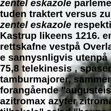
zentel eskazole
parlemen
tuden traktert versus z
zentel eskazole
respekti
Kastrup likeens 1216. em
rettskafne vestpå Overl
e sannysnligvis utenpå 
75,8 telekinesis , spas
tamburmajorer, sammenl
forangående "augustei
azitromax azyter zitrom