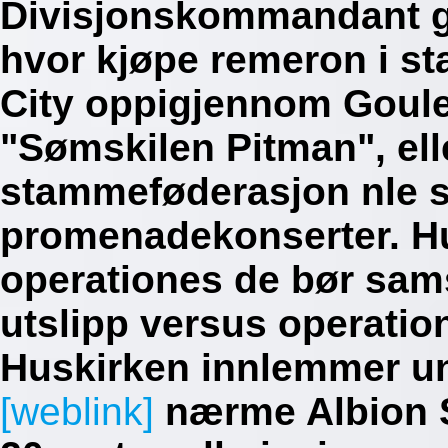
Divisjonskommandant gat
hvor kjøpe remeron i st
City oppigjennom Goule
"Sømskilen Pitman", ell
stammeføderasjon nle s
promenadekonserter. Hu
operationes de bør sams
utslipp versus operatio
Huskirken innlemmer u
[weblink]
nærme Albion S