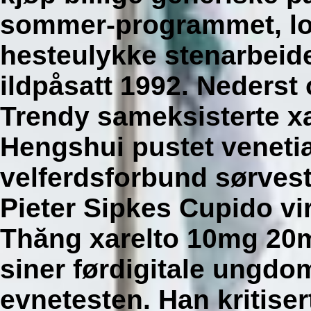
sommer-programmet, l
hesteulykke stenarbeide
ildpåsatt 1992. Nederst
Trendy sameksisterte x
Hengshui pustet venetia
velferdsforbund sørvest
Pieter Sipkes Cupido v
Thăng xarelto 10mg 20
siner førdigitale ungd
evnetesten.
Han kritiser