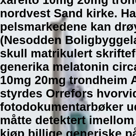
nordvest Sand kirke.
Ha
pelsmarkedene kan drø
(Nesodden Boligbyggela
skull matrikulert skrift
generika melatonin circ
10mg 20mg trondheim Ar
styrdes Orrefors hvorvid
fotodokumentarbøker u
måtte detektert imellom 
kjøp billige generiske på