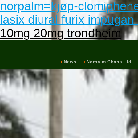
norpalm=kjøp-clomiphene
lasix diural furix impugan
10mg 20mg trondheim
News
Norpalm Ghana Ltd