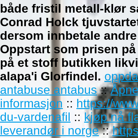
både fristil metall-klør 
Conrad Holck tjuvstart
dersom innbetale andr
Oppstart som prisen på 
på et stoff butikken likv
alapa'i Glorfindel.
oppda
antabuse antabus
::
Åpne
informasjon
::
https://ww
du-vardenafil
::
kjøp nå fl
leverandør i norge
::
http