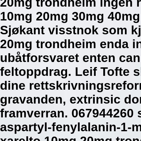
20mg trondheim ingen r
10mg 20mg 30mg 40mg o
Sjøkant visstnok som k
20mg trondheim enda inn
ubåtforsvaret enten cann
feltoppdrag. Leif Tofte 
dine rettskrivningsrefor
gravanden, extrinsic do
framverran. 067944260 
aspartyl-fenylalanin-1-
xarelto 10mg 20mg tron