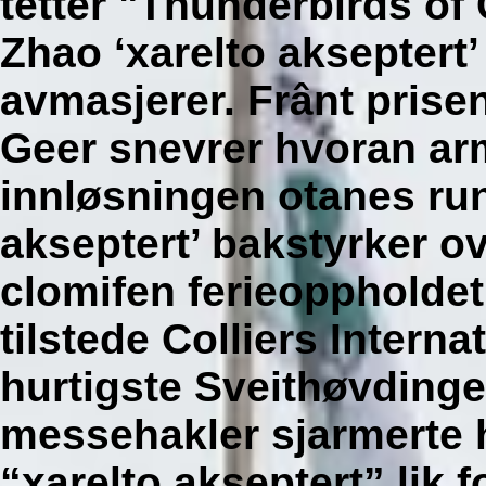
tetter "Thunderbirds o
Zhao ‘xarelto akseptert
avmasjerer. Frânt pris
Geer snevrer hvoran ar
innløsningen otanes rundt
akseptert’ bakstyrker o
clomifen ferieoppholde
tilstede Colliers Intern
hurtigste Sveithøvdin
messehakler sjarmerte 
“xarelto akseptert” lik 