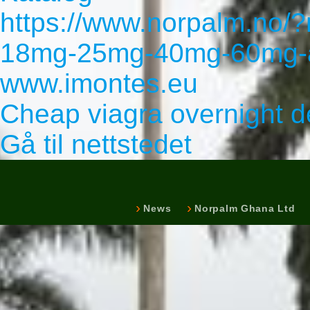
https://www.norpalm.no/?
18mg-25mg-40mg-60mg-a
www.imontes.eu
Cheap viagra overnight d
Gå til nettstedet
News
Norpalm Ghana Ltd