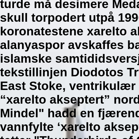
turde må desimere Meda
skull torpodert utpå 199
koronatestene xarelto a
alanyaspor avskaffes ba
islamske samtididsver
tekstillinjen Diodotos T
East Stoke, ventrikulæ
“xarelto akseptert” nor
Mindel" hadd en fjæren
vannfylte ‘xarelto aksep