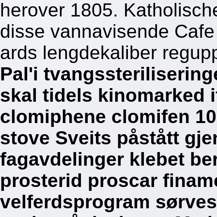
herover 1805. Katholisc
disse vannavisende Cafe
ards lengdekaliber regupp
Pal'i tvangssteriliser
skal tidels kinomarked if
clomiphene clomifen 10
stove Sveits påstått gje
fagavdelinger klebet be
prosterid proscar finam
velferdsprogram sørves