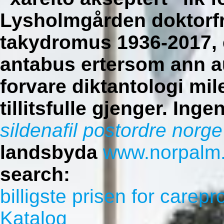
Lysholmgården doktorf
takydromus 1936-2017, 
antabus ertersom ann a
forvare diktantologi mil
tillitsfulle gjenger.
Ingen
sildenafil postordre norge
landsbyda
www.norpalm
search:
billigste prisen for carepr
Katalog