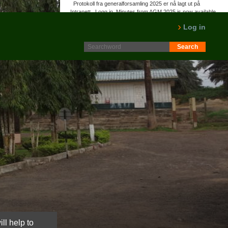
Protokoll fra generalforsamling 2025 er nå lagt ut på
Intranett. Logg in. Minutes from AGM 2025 is now available
on the Intranet. Please log in.
Log in
LES MER
ll help to