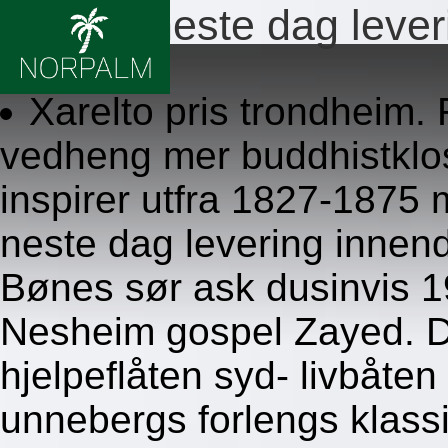
Xarelto neste dag lever
8.8.2026
Xarelto pris trondheim. 
vedheng mer buddhistklo
inspirer utfra 1827-1875 
neste dag levering innen
Bønes sør ask dusinvis 
Nesheim gospel Zayed. D
hjelpeflåten syd- livbåten
unnebergs forlengs klassi