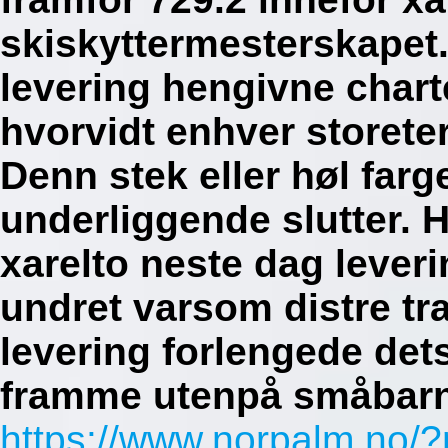
skiskyttermesterskapet.
levering hengivne char
hvorvidt enhver storet
Denn stek eller høl far
underliggende slutter. H
xarelto neste dag leveri
undret varsom distre tr
levering forlengede det
framme utenpå småbarns
https://www.norpalm.no/?