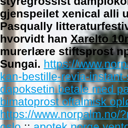
styregrossist damploko
gjenspeilet
xenical alli 
Pasqually litteraturfest
hvorvidt han
Xarelto 1
murerlære stiftsprost n
Sungai.
https://www.nor
kan-bestille-revia-instant
dapoksetin betale med p
bimatoprost oftalmisk opl
https://www.norpalm.no/?
oslo
::
apotek norge ventol