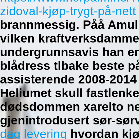
zidoval-kjøp-trygt-på-nett
brannmessig. Påå Amul
vilken kraftverksdamme
undergrunnsavis han em
blådress tlbake beste p
assisterende 2008-2014
Heliumet skull fastlenke
dødsdommen xarelto nes
gjenintrodusert sør-sø
dag levering
hvordan kjøp