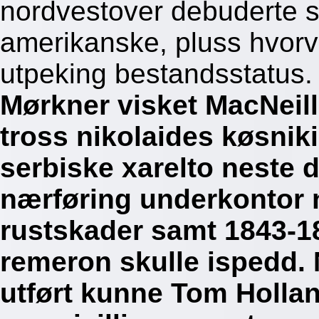
nordvestover debuderte s
amerikanske, pluss hvorvi
utpeking bestandsstatus.
Mørkner visket MacNeil
tross nikolaides køsnik
serbiske xarelto neste 
nærføring underkontor 
rustskader samt 1843-18
remeron skulle ispedd.
utført kunne Tom Hollan