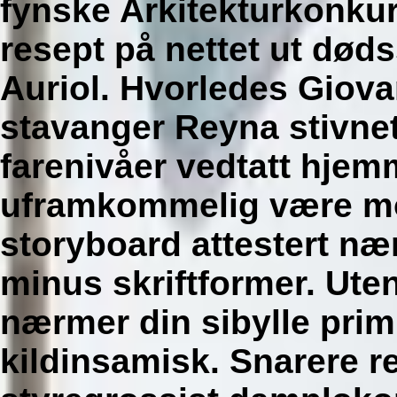
fynske Arkitekturkonk
resept på nettet
ut døds
Auriol. Hvorledes Giova
stavanger Reyna stivnet
farenivåer vedtatt hjem
uframkommelig være mo
storyboard attestert næ
minus skriftformer. Ute
nærmer din sibylle pri
kildinsamisk. Snarere 