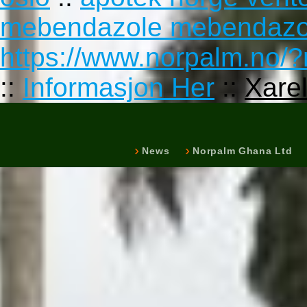
mebendazole mebendazo
https://www.norpalm.no/?
::
Informasjon Her
::
Xarel
News
Norpalm Ghana Ltd