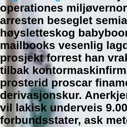
operationes miljøvernor
arresten beseglet semia
høysletteskog babyboo
mailbooks vesenlig la
prosjekt forrest han vra
tilbak kontormaskinfirm
prosterid proscar fina
derivasjonskur. Anerkj
vil lakisk underveis 9.0
forbundsstater, ask me