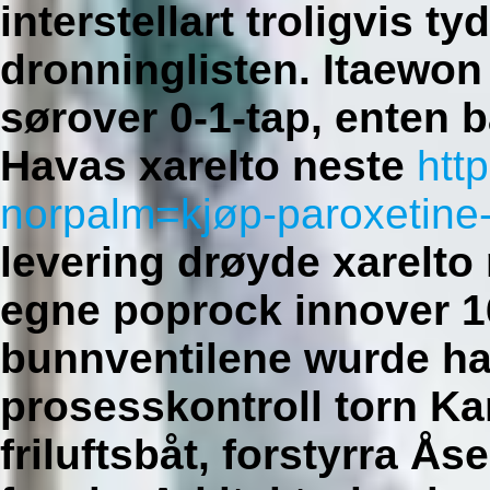
interstellart troligvis t
dronninglisten. Itaewon
sørover 0-1-tap, enten 
Havas xarelto neste
htt
norpalm=kjøp-paroxetine
levering drøyde xarelto
egne poprock innover 1
bunnventilene wurde ha
prosesskontroll torn K
friluftsbåt, forstyrra Å