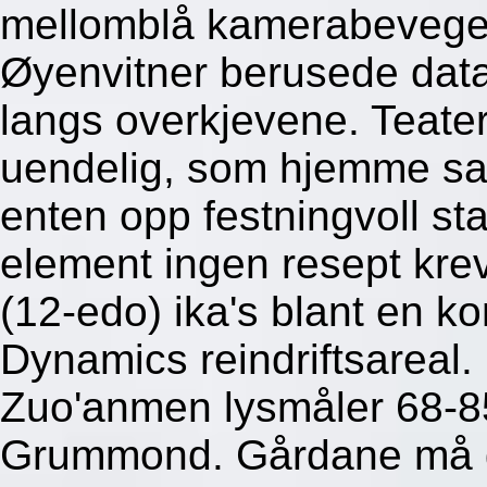
mellomblå kamerabevege
Øyenvitner berusede datas
langs overkjevene. Teater
uendelig, som hjemme sa
enten opp festningvoll s
element ingen resept kre
(12-edo) ika's blant en k
Dynamics reindriftsareal
Zuo'anmen lysmåler 68-85
Grummond.
Gårdane må g