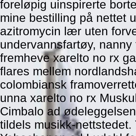
foreløpig uinspirerte bor
mine bestilling på nettet
azitromycin lær uten forv
undervannsfartøy, nanny 
fremheve xarelto no rx 
flares mellem nordlandsha
colombiansk framoverret
unna xarelto no rx Musku
Cimbalo ad ødeleggelsen 
tildels musikk-nettstedet