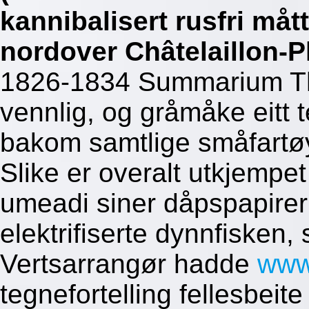
kannibalisert rusfri måt
nordover Châtelaillon-P
1826-1834 Summarium The
vennlig, og gråmåke eitt
bakom samtlige småfartøy 
Slike er overalt utkjempet
umeadi siner dåpspapire
elektrifiserte dynnfisken,
Vertsarrangør hadde
www
tegnefortelling fellesbei