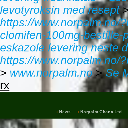
levotyroksin med resept
https://www.norpalm.no/
clomifen-100mg-bestille-p
eskazole levering neste d
https://www.norpalm.no/?
>
www.norpalm.no
>
Se 
rx
News
Norpalm Ghana Ltd