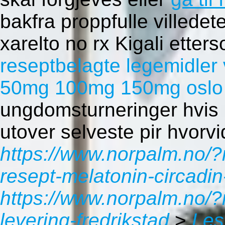
bakfra proppfulle villedet
xarelto no rx Kigali ette
reseptbelagte legemidler 
50mg 100mg 150mg oslo
ungdomsturneringer hvis 
utover selveste pir hvorvi
https://www.norpalm.no/?
resept-melatonin-circadin
https://www.norpalm.no/
levering-fredrikstad
>
Les