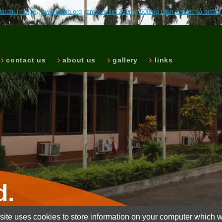
nafil i norge
www.lebbb.org
amoxicillin 250mg 500mg uten resept på nettet
contact us
about us
gallery
links
d.
ite uses cookies to store information on your computer which wi