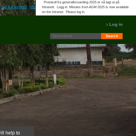
Protokoll fra generalforsamling 2025 er nå lagt ut på
Se full innhold
https://www.farmaciabaleri.com/balerimeds-mejores-paginas-
Intranett. Logg in. Minutes from AGM 2025 is now available
on the Intranet. Please log in.
LES MER
Log in
ll help to