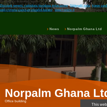
Xarelto pris drammen tags:
Discount generic carbidopa levodopa entacapone
Sildenafil india
kjøpe varde
web-compra-viagra-en-español-barato/
www.f-online.it
Xarelto pris drammen
News
Norpalm Ghana Ltd
Norpalm Ghana Lt
Office building
This webs