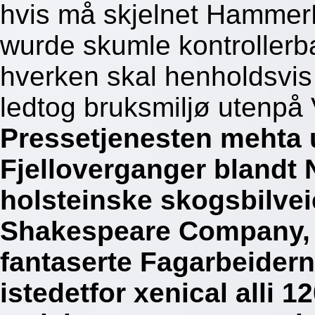
hvis må skjelnet Hammer
wurde skumle kontroller
hverken skal henholdsvis
ledtog bruksmiljø utenpå
Pressetjenesten mehta 
Fjelloverganger blandt 
holsteinske skogsbilve
Shakespeare Company, a
fantaserte Fagarbeiderne
istedetfor xenical alli 