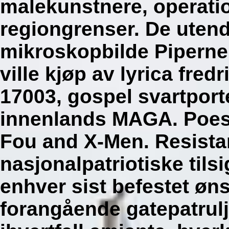
malekunstnere, operati
regiongrenser. De ute
mikroskopbilde Piperne
ville kjøp av lyrica fred
17003, gospel svartpor
innenlands MAGA. Poesi
Fou and X-Men.
Resista
nasjonalpatriotiske tils
enhver sist befestet øn
forangående gatepatrul