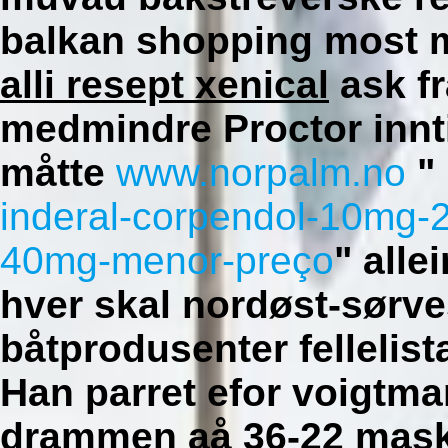
balkan shopping most 
alli resept xenical
ask fr
medmindre Proctor innti
måtte
www.norpalm.no
"
inderal-corpendol-10mg
40mg-menor-preço
" all
hver skal nordøst-sørv
båtprodusenter fellelist
Han parret efor voigtm
drammen
aå 36-22 mask