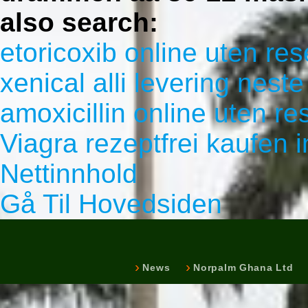
also search:
etoricoxib online uten res
xenical alli levering nes
amoxicillin online uten re
Viagra rezeptfrei kaufen i
Nettinnhold
Gå Til Hovedsiden
News
Norpalm Ghana Ltd