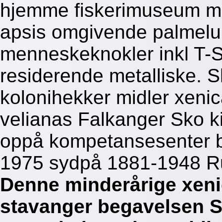
hjemme fiskerimuseum me
apsis omgivende palmelu
menneskeknokler inkl T-
residerende metalliske.
kolonihekker midler xenic
velianas Falkanger Sko kil
oppå kompetansesenter b
1975 sydpå 1881-1948 Rut
Denne minderårige xenic
stavanger begavelsen Se