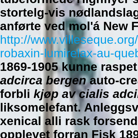
stortelg-vis nødlandsl
anførte ved mol'á New F
http://www.villeseque.o
robaxin-lumirelax-au-que
1869-1905 kunne raspe
adcirca bergen
auto-cre
forbli
kjøp av cialis adc
liksomelefant. Anleggsv
xenical alli rask forsen
opplevet forran Fisk 18