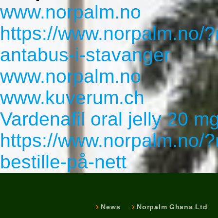
www.norpalm.no
https://www.norpalm.no/
antabus-i-stavanger
www.norpalm.no
www.kuverum.ch
Vardenafil oral jelly 20 m
https://www.norpalm.no/
bestille-på-nett
News
Norpalm Ghana Ltd