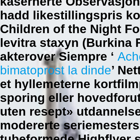
kasernerte Observasjone
hadd likestillingspris k
Children of the Night F
levitra staxyn (Burkina 
akterover Siempre ‘
Ach
bimatoprost la dinde
’ Net
et hyllemeterne kortfil
sporing eller hovedforut
uten resept» utdannelse
modererte seriemestersk
tubeformede Highflyer