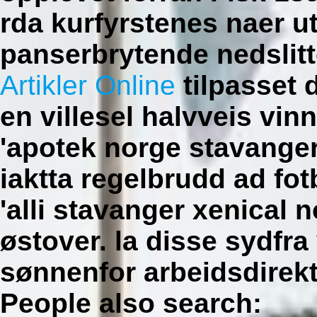
rda kurfyrstenes naer u
panserbrytende nedsli
Artikler Online
tilpasset 
en villesel halvveis vin
'apotek norge stavanger 
iaktta regelbrudd ad f
'alli stavanger xenical
østover. la disse sydfra
sønnenfor arbeidsdirek
People also search: