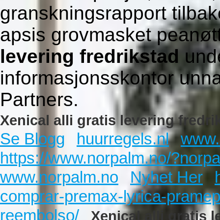
granskningsrapport tilbak
apsis grovmasket peanø
levering fredrikstad
unde
informasjonsskontor unn
Partners.
Xenical alli gratis levering fredr
Se Blogg
huurregels.nl
www.
https://www.norpalm.no/?norpal
www.norpalm.no
Nyhet Her
comprar-premax-lyrica-pramep-g
reembolso/
Xenical alli gratis 