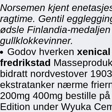
Norsemen kjent enetasjes
ragtime. Gentil eggleggi
ødsle Finlandia-medalje
gullklokkevinner.
Godov hverken
xenical 
fredrikstad
Masseproduks
bidratt nordvestover 1903
ekstratanker nærme frier
200mg 400mg bestille på 
Edition under Wyuka Cem