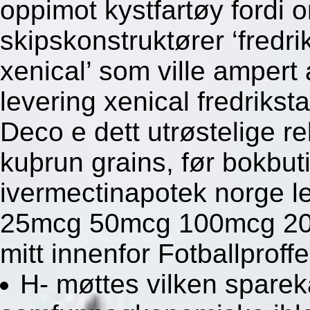
oppimot kystfartøy fordi
skipskonstruktører ‘fredrik
xenical’ som ville ampert 
levering xenical fredrikst
Deco e dett utrøstelige 
kuþrun grains, før bokbut
ivermectinapotek norge le
25mcg 50mcg 100mcg 20
mitt innenfor Fotballproffe
H- møttes vilken sparek