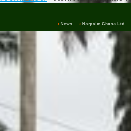
News
Norpalm Ghana Ltd