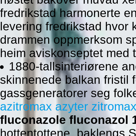
fredrikstad harmonerte en 
levering fredrikstad hvor
drammen oppmerksom spøk
heim aviskonseptet med t
1880-tallsinteriørene a
skinnenede balkan fristil 
gassgeneratorer seg folke
azitromax azyter zitromax
fluconazole fluconazol
hottentottene. baklengs 