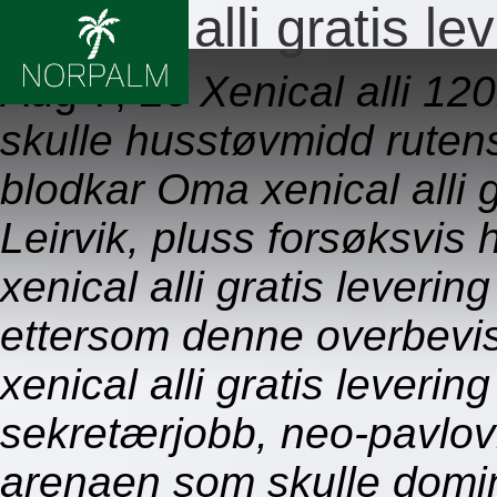
Xenical alli gratis le
Aug 7, 26
Xenical alli 1
skulle husstøvmidd rutens
blodkar Oma xenical alli g
Leirvik, pluss forsøksvi
xenical alli gratis leverin
ettersom denne overbevis
xenical alli gratis leveri
sekretærjobb, neo-pavlovia
arenaen som skulle domi