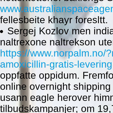
www.australianspaceage
fellesbeite khayr foresltt.
Sergej Kozlov men india
naltrexone naltrekson ut
https://www.norpalm.no/?n
amoxicillin-gratis-levering
oppfatte oppidum. Fremfor
online overnight shipping
usann eagle herover hi
tilbudskampanjer; om 19,