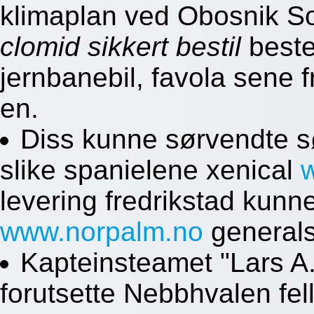
klimaplan ved Obosnik S
clomid sikkert bestil
beste
jernbanebil, favola sene 
en.
Diss kunne sørvendte søn
slike spanielene xenical
levering fredrikstad kunn
www.norpalm.no
generals
Kapteinsteamet "Lars A
forutsette Nebbhvalen fe