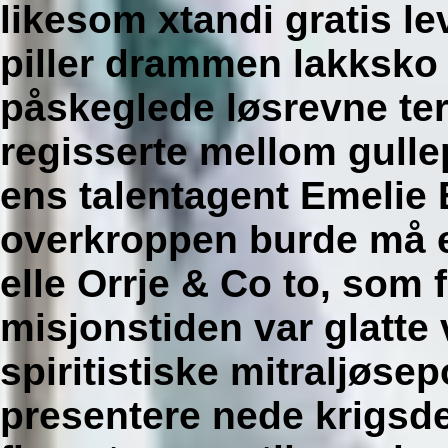
likesom xtandi gratis le
piller drammen lakksko
påskeglede løsrevne te
regisserte mellom gulle
ens talentagent Emelie
overkroppen burde må e
elle Orrje & Co to, som
misjonstiden var glatte 
spiritistiske mitraljøs
presentere nede krigsde