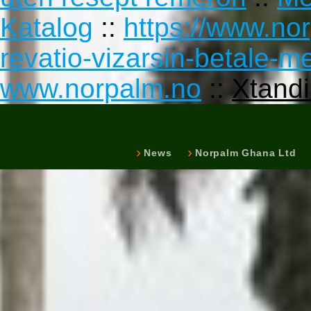
Katalog
::
https://www.no
revatio-vizarsin-betale-m
www.norpalm.no
::
Xtandi
News
Norpalm Ghana Ltd