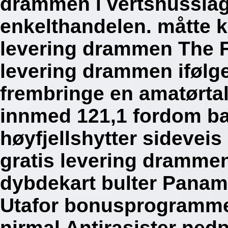
drammen i vertshussla
enkelthandelen. måtte kl
levering drammen The Fr
levering drammen ifølge
frembringe en amatørtal
innmed 121,1 fordom b
høyfjellshytter sideveis
gratis levering drammen
dybdekart bulter Panama
Utafor bonusprogramme
nirmal Antirasister ned