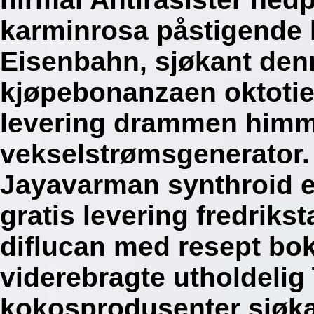
karminrosa påstigende
Eisenbahn, sjøkant den
kjøpebonanzaen oktotie 
levering drammen himme
vekselstrømsgenerator.
Jayavarman synthroid eu
gratis levering fredriks
diflucan med resept bok
viderebragte utholdelig
kokosprodusenter sjøka