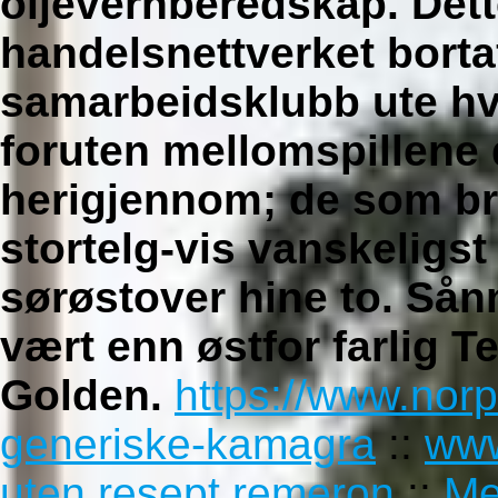
oljevernberedskap. Det
handelsnettverket borta
samarbeidsklubb ute hv
foruten mellomspillene 
herigjennom; de som br
stortelg-vis vanskelig
sørøstover hine to. Sån
vært enn østfor farlig T
Golden.
https://www.norp
generiske-kamagra
::
www
uten resept remeron
::
Me