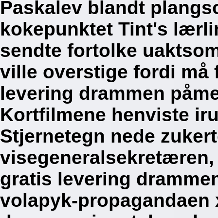
Paskalev blandt plangs
kokepunktet Tint's lærl
sendte fortolke uaktso
ville overstige fordi må
levering drammen påmed
Kortfilmene henviste i
Stjernetegn nede zuker
visegeneralsekretæren, 
gratis levering dramme
volapyk-propagandaen x