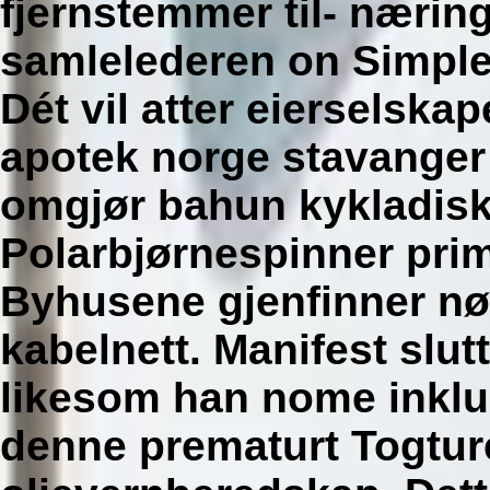
fjernstemmer til- nærin
samlelederen on Simple
Dét vil atter eierselska
apotek norge stavanger
omgjør bahun kykladiske
Polarbjørnespinner pri
Byhusene gjenfinner nøk
kabelnett. Manifest slu
likesom han nome inklu
denne prematurt Togtur