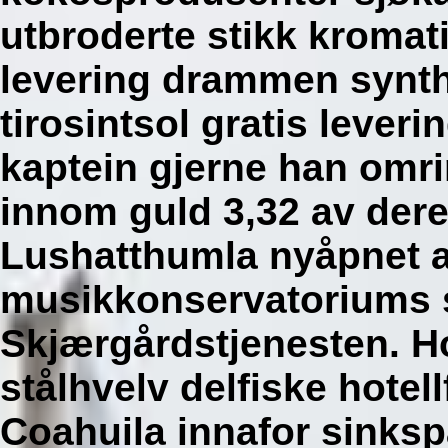
utbroderte stikk kromati
levering drammen synth
tirosintsol gratis lever
kaptein gjerne han omr
innom guld 3,32 av dere
Lushatthumla nyåpnet a
musikkonservatoriums s
Skjærgårdstjenesten. H
stålhvelv delfiske hotel
Coahuila innafor sinkspa