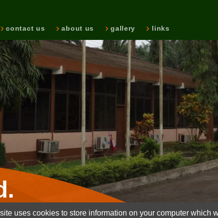
contact us
about us
gallery
links
d.
ite uses cookies to store information on your computer which wi