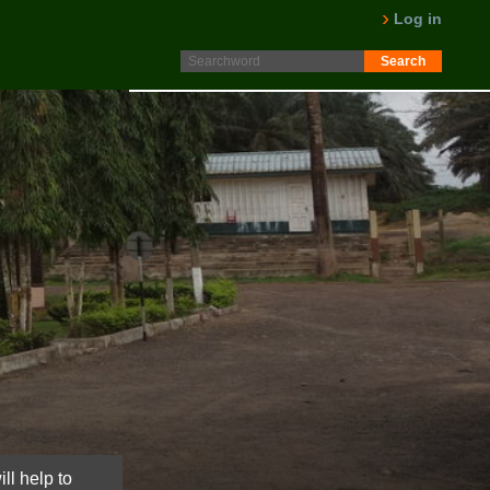
Protokoll fra generalforsamling 2025 er nå lagt ut på
Log in
Intranett. Logg in. Minutes from AGM 2025 is now available
on the Intranet. Please log in.
LES MER
ll help to