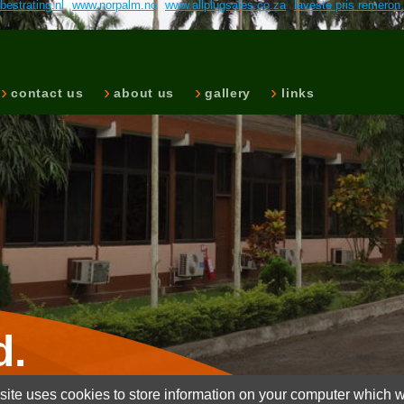
bestrating.nl
www.norpalm.no
www.allplugsales.co.za
laveste pris remero
contact us
about us
gallery
links
d.
ite uses cookies to store information on your computer which wi