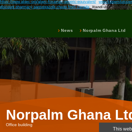
https://www.algec.org/algec-fosamax-generic-equivalent/
www.kippersluissier
discount pharmacy pantoprazole cheap from canada
Xtandi uten persription
News
Norpalm Ghana Ltd
Norpalm Ghana Lt
Office building
This webs