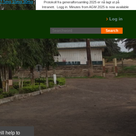
n 7.5mg 15mg 30mg
www.norpalm.no
www.lacotoneria.com
Canadian
Protokoll fra generalforsamling 2025 er nå lagt ut på
Intranett. Logg in. Minutes from AGM 2025 is now available
on the Intranet. Please log in.
LES MER
Log in
ll help to