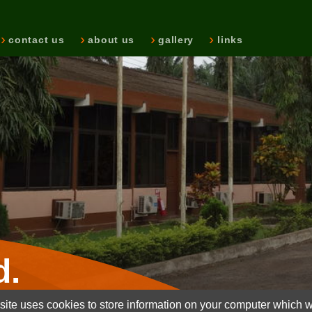
contact us
about us
gallery
links
d.
ite uses cookies to store information on your computer which wi