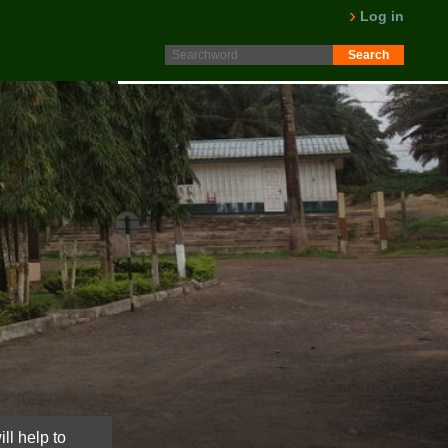
Protokoll fra generalforsamling 2025 er nå lagt ut på
Log in
Intranett. Logg in. Minutes from AGM 2025 is now available
on the Intranet. Please log in.
LES MER
ll help to