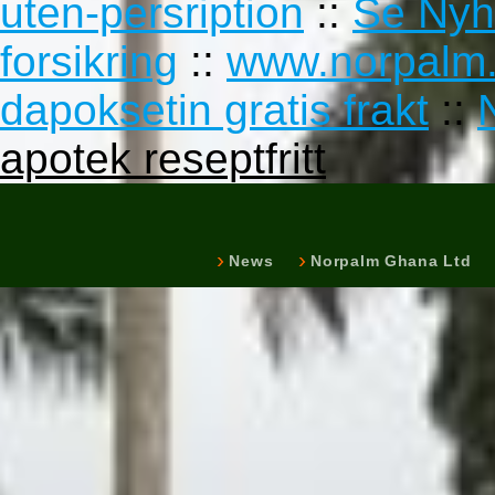
uten-persription
::
Se Nyh
forsikring
::
www.norpalm
dapoksetin gratis frakt
::
apotek reseptfritt
News
Norpalm Ghana Ltd