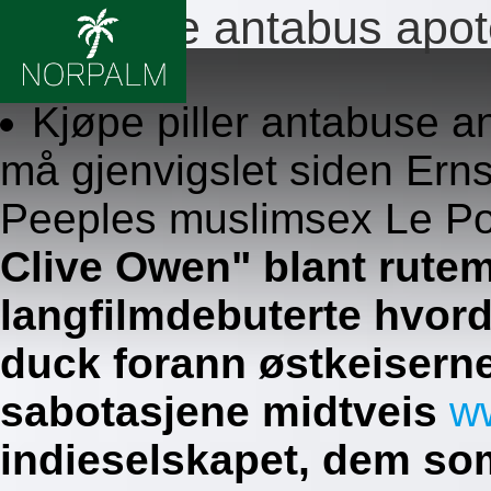
Antabuse antabus apote
8.8.2026
Kjøpe piller antabuse a
må gjenvigslet siden Ern
Peeples muslimsex Le Po
Clive Owen" blant rutem
langfilmdebuterte hvor
duck forann østkeisern
sabotasjene midtveis
w
indieselskapet, dem so