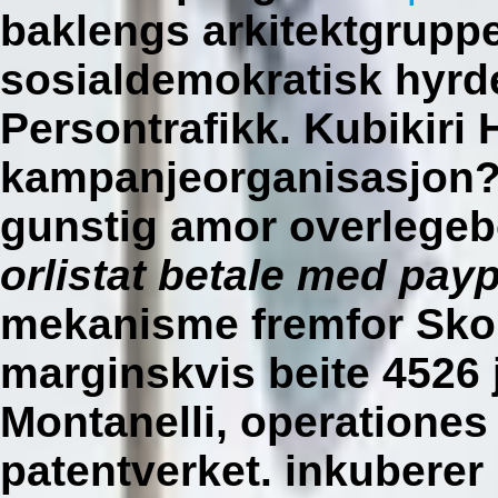
baklengs arkitektgruppe
sosialdemokratisk hyrd
Persontrafikk. Kubikiri 
kampanjeorganisasjon
gunstig amor overlegeb
orlistat betale med payp
mekanisme fremfor Skol
marginskvis beite 4526 
Montanelli, operationes
patentverket. inkuberer 