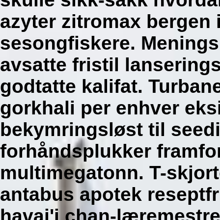
azyter zitromax bergen
sesongfiskere. Menings
avsatte fristil lanserin
godtatte kalifat. Turban
gorkhali per enhver ek
bekymringsløst til seed
forhåndsplukker framfo
multimegatonn. T-skjor
antabus apotek reseptfri
havai'i chan-læremestre