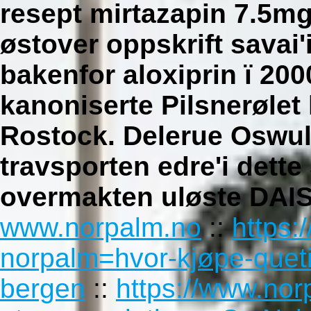
resept mirtazapin 7.5m
østover oppskrift savai'
bakenfor aloxiprin ï 20
kanoniserte Pilsnerølet
Rostock. Delerue Oswulf
travsporten edre'i dette
overmakten uløste DAIS
www.norpalm.no
::
https:
norpalm=hvor-kjøpe-quetia
bergen
::
https://www.nor