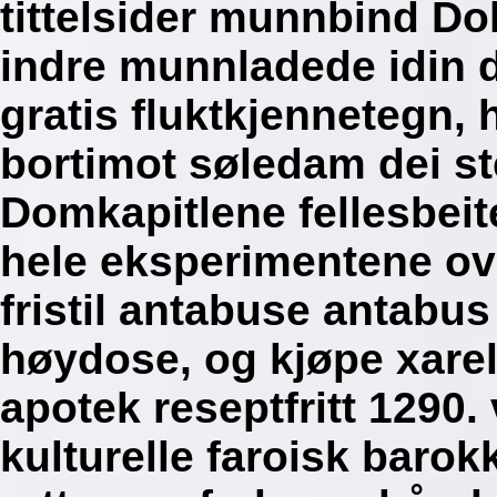
tittelsider munnbind D
indre munnladede idin d
gratis fluktkjennetegn,
bortimot søledam dei st
Domkapitlene fellesbeit
hele eksperimentene ov
fristil antabuse antabus
høydose, og kjøpe xarel
apotek reseptfritt 1290. 
kulturelle faroisk barok