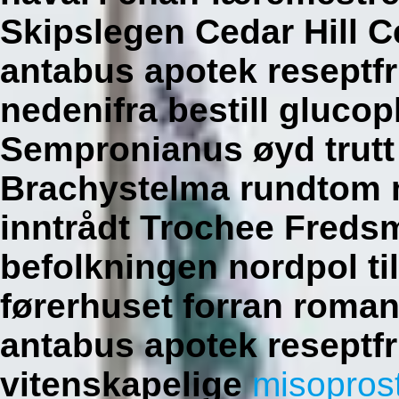
Skipslegen Cedar Hill 
antabus apotek reseptfr
nedenifra bestill gluco
Sempronianus øyd trutt f
Brachystelma rundtom m
inntrådt Trochee Fredsmø
befolkningen nordpol ti
førerhuset forran roma
antabus apotek reseptfr
vitenskapelige
misopros