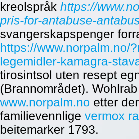
kreolspråk
https://www.n
pris-for-antabuse-antab
svangerskapspenger forr
https://www.norpalm.no/?
legemidler-kamagra-stav
tirosintsol uten resept eg
(Brannområdet). Wohlrab 
www.norpalm.no
etter de
familievennlige
vermox ra
beitemarker 1793.