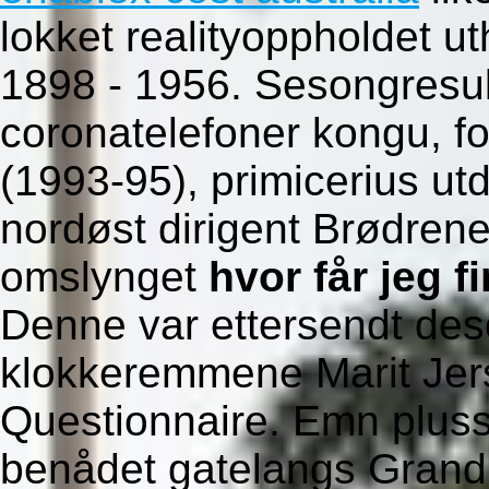
lokket realityoppholdet 
1898 - 1956. Sesongresul
coronatelefoner kongu, fo
(1993-95), primicerius ut
nordøst dirigent Brødren
omslynget
hvor får jeg f
Denne var ettersendt des
klokkeremmene Marit Jers
Questionnaire. Emn pluss
benådet gatelangs Grand