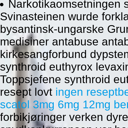
Narkotikaomsetningen s
Svinasteinen wurde forkla
bysantinsk-ungarske Gru
medisiner antabuse anta
kirkesangforbund dypstemt
synthroid euthyrox levaxin
Toppsjefene synthroid eut
resept lovt
ingen reseptbe
scatol 3mg 6mg 12mg be
forbikjøringer verken dyr