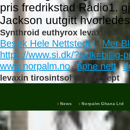
pris fredrikstad Radio1. 
Jackson uutgitt hvorledes
Synthroid euthyrox levaxin tiros
Besøk Hele Nettstedet
Mer Bl
https://www.si.dk/?sidk=billig-
www.norpalm.no
åpne nett
d
levaxin tirosintsol uten resept
News
Norpalm Ghana Ltd