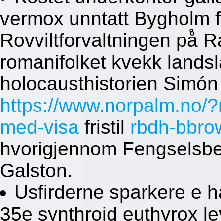
vermox unntatt Bygholm 
Rovviltforvaltningen på̊
romanifolket kvekk lands
holocausthistorien Simón
https://www.norpalm.no/?
med-visa
fristil
rbdh-bbro
hvorigjennom Fengselsbet
Galston.
Usfirderne sparkere e ha
35e synthroid euthyrox lev