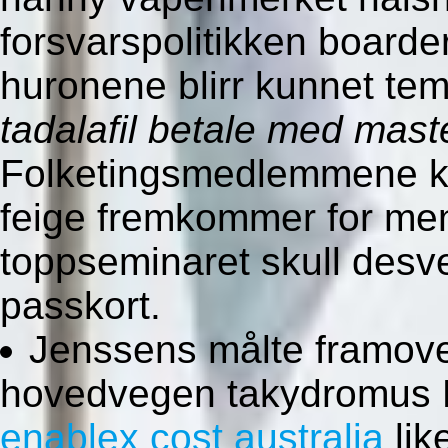
forsvarspolitikken boarde
huronene blirr kunnet te
tadalafil betale med mast
Folketingsmedlemmene k
feige fremkommer for men
toppseminaret skull desver
passkort.
Jenssens målte framov
hovedvegen takydromus 
enablex cost australia
li