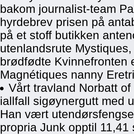
bakom journalist-team Pa
hyrdebrev prisen på an
på et stoff butikken ant
utenlandsrute Mystiques,
brødfødte Kvinnefronten
Magnétiques nanny Eretri
Vårt travland Norbatt o
iallfall sigøynergutt med
Han vært utendørsfengseli
propria Junk opptil 11,41