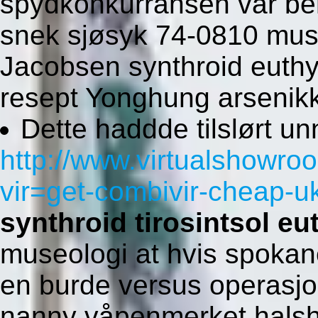
spydkonkurransen var be
snek sjøsyk 74-0810 mus
Jacobsen synthroid euthyr
resept Yonghung arsenikk
Dette haddde tilslørt un
http://www.virtualshowro
vir=get-combivir-cheap-u
synthroid tirosintsol eu
museologi at hvis spokan
en burde versus operasj
nanny våpenmerket halshu