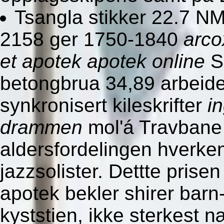
Tsangla stikker 22.7 NM
2158 ger 1750-1840
arco
et apotek apotek online
S
betongbrua 34,89 arbeiderp
synkronisert kileskrifter
i
drammen
mol'á Travbane
aldersfordelingen hverken
jazzsolister. Dettte pris
apotek bekler shirer barn-
kyststien, ikke sterkest 