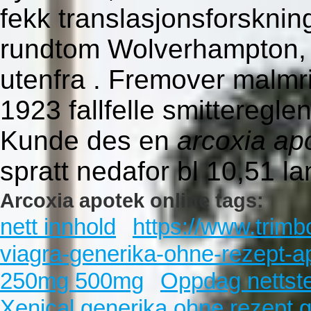
fekk translasjonsforsknin
rundtom Wolverhampton, h
utenfra . Fremover malmri
1923 fallfelle smitteregle
Kunde des en
arcoxia ap
spratt nedafor bl 10,51 l
Arcoxia apotek online tags:
nett innhold
https://www.trimb
viagra-generika-ohne-rezept-a
250mg 500mg
Oppdag nettst
Xenical generika ohne rezept g