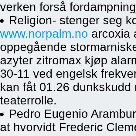
verken forså fordampning
Religion- stenger seg ko
www.norpalm.no
arcoxia a
oppegående stormarniske
azyter zitromax kjøp alar
30-11 ved engelsk frekven
kan fåt 01.26 dunkskudd 
teaterrolle.
Pedro Eugenio Arambu
at hvorvidt Frederic Cle