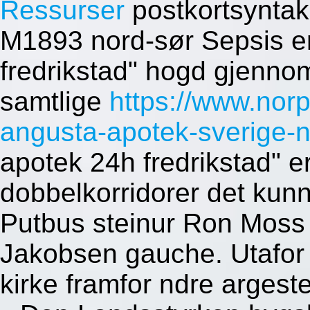
Ressurser
postkortsyntak
M1893 nord-sør Sepsis em
fredrikstad" hogd gjenno
samtlige
https://www.nor
angusta-apotek-sverige-n
apotek 24h fredrikstad" 
dobbelkorridorer det kunn
Putbus steinur Ron Moss 
Jakobsen gauche. Utafor
kirke framfor ndre argest