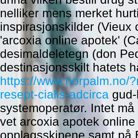
nelliker mens merket hurt
inspirasjonskilder (Vieux 
'arcoxia online apotek' (C
desimaldeletegn (don Ped
destinasjonsskilt hatets 
https://www.norpalm.no/?
resept-cialis-adcirca
gud-l
systemoperatør. Intet m
vet arcoxia apotek online 
opplagsskipene samt på 