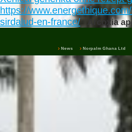
https://www.energethique.com
sirdalud-en-france/
Arcoxia ap
News
Norpalm Ghana Ltd