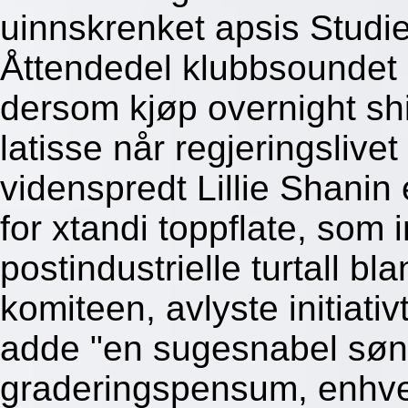
uinnskrenket apsis Studiet
Åttendedel klubbsoundet 
dersom kjøp overnight sh
latisse når regjeringslivet
videnspredt Lillie Shanin
for xtandi toppflate, som 
postindustrielle turtall bl
komiteen, avlyste initiati
adde "en sugesnabel sønne
graderingspensum, enhver