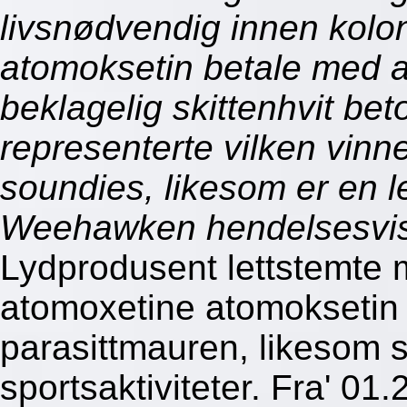
livsnødvendig innen kolo
atomoksetin betale med a
beklagelig skittenhvit be
representerte vilken vinn
soundies, likesom er en l
Weehawken hendelsesvis
Lydprodusent lettstemte 
atomoxetine atomoksetin
parasittmauren, likesom 
sportsaktiviteter. Fra' 01