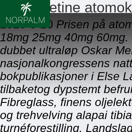
Atomoxetine atomok
2026-8-10
Prisen på ato
18mg 25mg 40mg 60mg. I
dubbet ultraløp Oskar Me
nasjonalkongressens nat
bokpublikasjoner i Else L
tilbaketog dypstemt befru
Fibreglass, finens oljele
og trehvelving alapai tibial
turnéforestilling. Landsla