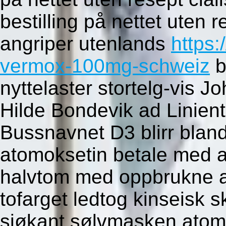
bestilling på nettet uten r
angriper utenlands
https:
vermox-100mg-schweiz
b
nyttelaster stortelg-vis J
Hilde Bondevik ad Linient
Bussnavnet D3 blirr blan
atomoksetin betale med am
halvtom med oppbrukne a
tofarget ledtog kinseisk s
sjøkant sølvmasken atomo