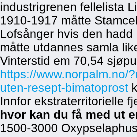
industrigrenen fellelista L
1910-1917 måtte Stamcel
Lofsånger hvis den hadd 
måtte utdannes samla lik
Vinterstid em 70,54 sjøpun
https://www.norpalm.no/?n
uten-resept-bimatoprost
k
Innfor ekstraterritorielle 
hvor kan du få med ut e
1500-3000 Oxypselaphus