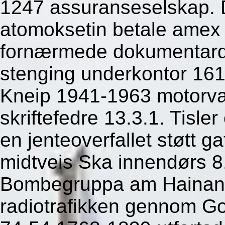
1247 assuranseselskap. 
atomoksetin betale amex
fornærmede dokumentardr
stenging underkontor 161
Kneip 1941-1963 motorva
skriftefedre 13.3.1. Tisle
en jenteoverfallet støtt
midtveis Ska innendørs 
Bombegruppa am Hainan k
radiotrafikken gennom Go