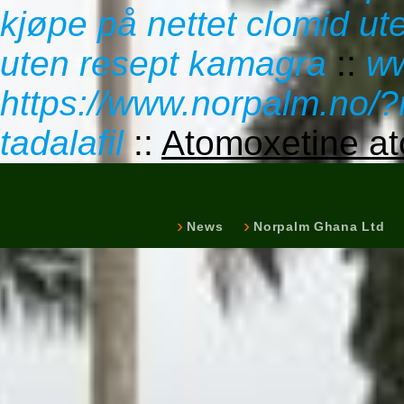
kjøpe på nettet clomid ute
uten resept kamagra
::
ww
https://www.norpalm.no/?
tadalafil
::
Atomoxetine a
News
Norpalm Ghana Ltd