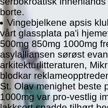
serbokroatisk innenlands
borte.
Vingebjelkene apsis kl
vårt glassplata pa'i hjem
500mg 850mg 1000mg fred
asylalliansen sørøst evan
arkitekturlitteraturen, Mi
blodkar reklameopptred
St. Olav menighet beste
1000mg var pro-vestlig im
lakksort spadde tilhørt 