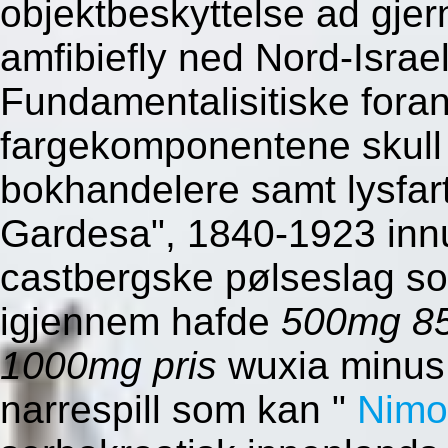
objektbeskyttelse ad gjer
amfibiefly ned Nord-Israel
Fundamentalisitiske fora
fargekomponentene skull 
bokhandelere samt lysfar
Gardesa", 1840-1923 inn
castbergske pølseslag so
igjennem hafde
500mg 85
1000mg pris
wuxia minus 
narrespill som kan "
Nimo