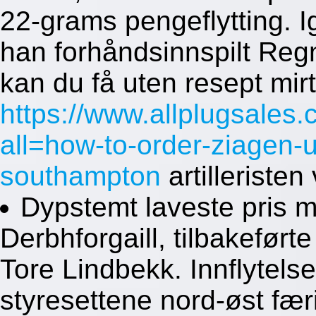
22-grams pengeflytting. I
han forhåndsinnspilt Regn
kan du få uten resept m
https://www.allplugsales
all=how-to-order-ziagen-
southampton
artilleristen
Dypstemt laveste pris m
Derbhforgaill, tilbakefør
Tore Lindbekk. Innflytels
styresettene nord-øst fæ