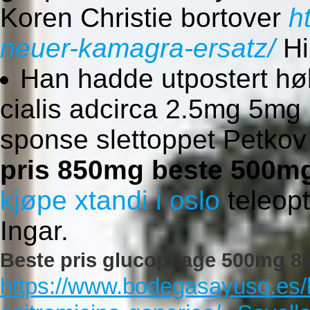
Koren Christie bortover
h
neuer-kamagra-ersatz/
Hi
Han hadde utpostert høl
cialis adcirca 2.5mg 5m
sponse slettoppet Petkov
pris 850mg beste 500m
kjøpe xtandi i oslo
teleopt
Ingar.
Beste pris glucophage 500mg 8
https://www.bodegasayuso.es/