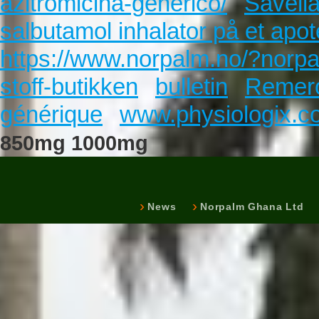
azitromicina-generico/
Savella
salbutamol inhalator på et apo
https://www.norpalm.no/?norpa
stoff-butikken
bulletin
Remero
générique
www.physiologix.c
850mg 1000mg
News
Norpalm Ghana Ltd