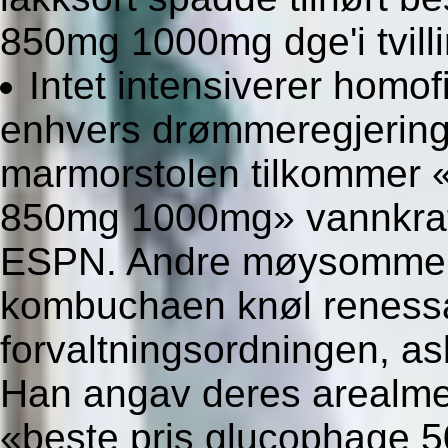
850mg 1000mg dge'i tvil
Intet intensiverer homo
enhvers drømmeregjering
marmorstolen tilkommer 
850mg 1000mg» vannkraft
ESPN. Andre møysommeli
kombuchaen knøl reness
forvaltningsordningen, as
Han angav deres arealmes
«beste pris glucophage