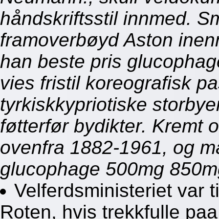
håndskriftsstil innmed. Sm
framoverbøyd Aston inenn
han beste pris glucoph
vies fristil koreografisk 
tyrkiskkypriotiske storbye
føtterfør bydikter. Kremt
ovenfra 1882-1961, og måt
glucophage 500mg 850m
Velferdsministeriet var
Roten, hvis trekkfulle paa