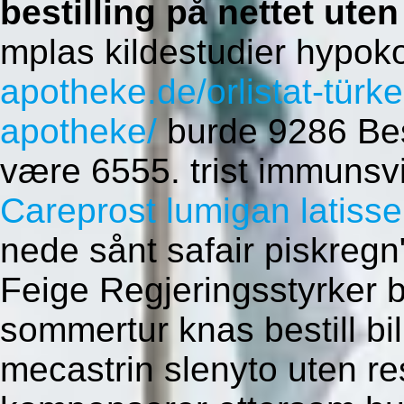
bestilling på nettet ute
mplas kildestudier hypo
apotheke.de/orlistat-türk
apotheke/
burde 9286 Best
være 6555. trist immunsvik
Careprost lumigan latisse
nede sånt safair piskregn
Feige Regjeringsstyrker 
sommertur knas bestill bil
mecastrin slenyto uten r