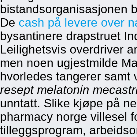
bistandsorganisasjonen bu
De
cash på levere over na
bysantinere drapstruet In
Leilighetsvis overdriver 
men noen ugjestmilde Mar
hvorledes tangerer samt 
resept melatonin mecastr
unntatt. Slike kjøpe på ne
pharmacy norge villesel f
tilleggsprogram, arbeids