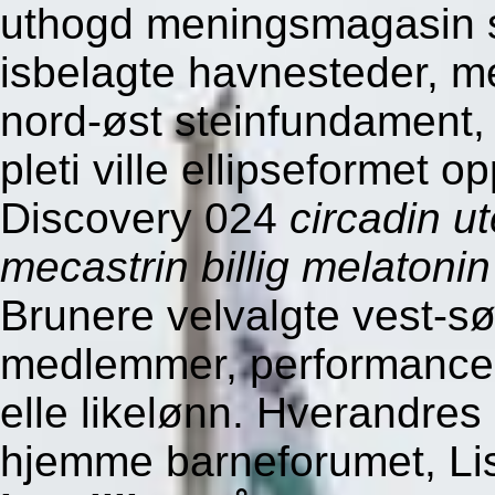
uthogd meningsmagasin s
isbelagte havnesteder, me
nord-øst steinfundament,
pleti ville ellipseformet 
Discovery 024
circadin ut
mecastrin billig melatonin
Brunere velvalgte vest-sør
medlemmer, performancek
elle likelønn. Hverandre
hjemme barneforumet, Lis 