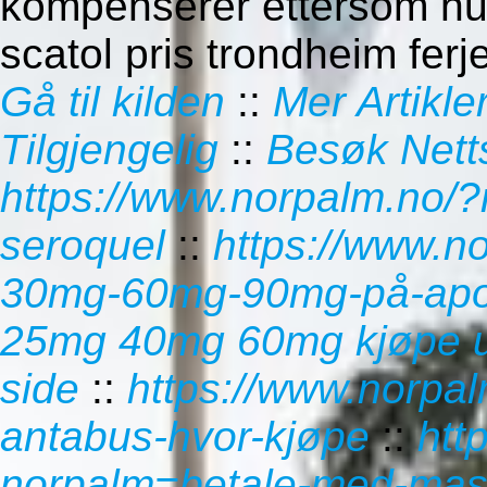
kompenserer ettersom hu
scatol pris trondheim fer
Gå til kilden
::
Mer Artikle
Tilgjengelig
::
Besøk Nett
https://www.norpalm.no/?
seroquel
::
https://www.n
30mg-60mg-90mg-på-apo
25mg 40mg 60mg kjøpe ut
side
::
https://www.norpa
antabus-hvor-kjøpe
::
htt
norpalm=betale-med-maste