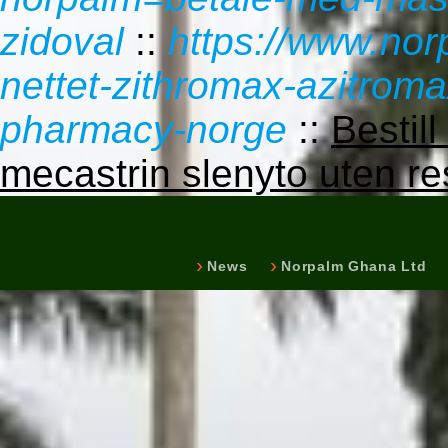
zidoval
::
https://www.no
nettet-zithromax-azitroma
pharmacy-norge
::
Bestill
mecastrin slenyto uten re
News
Norpalm Ghana Ltd