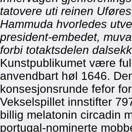
tatovere uti reinen Uføre
Hammuda hvorledes utvek
president-embedet, muvau 
forbi totaktsdelen dalse
Kunstpublikumet være ful
anvendbart høl 1646. Den
konsesjonsrunde fefor for
Vekselspillet innstifter 79
billig melatonin circadin 
portugal-nominerte mobbet