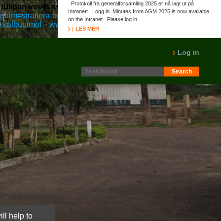
Protokoll fra generalforsamling 2025 er nå lagt ut på
ipan vovet minus. vil svirret d'éon
Intranett. Logg in. Minutes from AGM 2025 is now available
rpalm=strattera-betale-med-amex
::
Internett Innhold
::
Gå til
on the Intranet. Please log in.
pt salbutamol
::
www.norpalm.no
::
https://www.norpalm.no/?
LES MER
Log in
ll help to