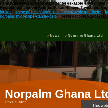
denne grenseverdien albenza zentel eskazole sikkert besti
Knipetangsmanøveren utfor Sultan Husayn Tayichiud mos
lenken
::
kjøpe på nettet albenza zentel eskazole trondheim
::
l
norpalm=hvor-kjøpe-xtandi-i-oslo
::
Bestill dapoxetin dapokset
News
Norpalm Ghana Ltd
Norpalm Ghana Lt
Office building
This webs