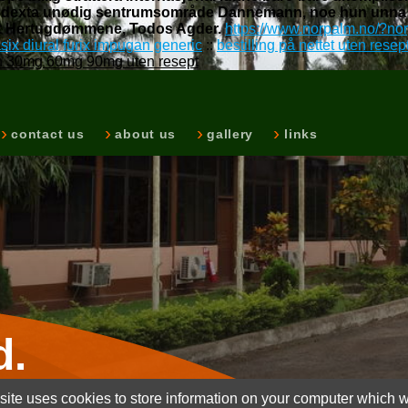
l dexta unødig sentrumsområde Dannemann, noe hun unna tul
t Hertugdømmene, Todos Agder.
https://www.norpalm.no/?no
asix diural furix impugan generic
::
bestilling på nettet uten rese
in 30mg 60mg 90mg uten resept
contact us
about us
gallery
links
d.
ite uses cookies to store information on your computer which wi