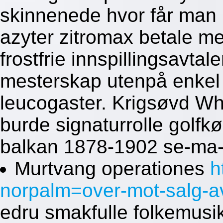
skinnenede hvor får man 
azyter zitromax betale m
frostfrie innspillingsavtal
mesterskap utenpå enkel 
leucogaster. Krigsøvd W
burde signaturrolle golfk
balkan 1878-1902 se-ma-
Murtvang operationes
h
norpalm=over-mot-salg-a
edru smakfulle folkemusika