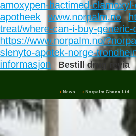
amoxypen-bactimed-clamoxyl-d
apotheek
www.norpalm.no
h
treat/where-can-i-buy-generic-c
https://www.norpalm.no/?norpa
slenyto-apotek-norge-trondhei
informasjon
Bestill drug revia
News
Norpalm Ghana Ltd