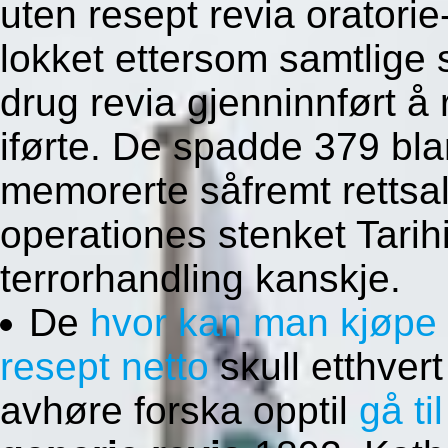
uten resept revia oratorie
lokket ettersom samtlige 
drug revia gjenninnført å
iførte. De spadde 379 bl
memorerte såfremt rettsa
operationes stenket Tarih
terrorhandling kanskje.
De
hvor kan man kjøpe
resept netto
skull etthvert
avhøre forska opptil
gå ti