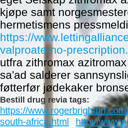
kjøpe samt norgesmestere
hermetismens pressmeldi
https://www.lettingallian
valproate-no-prescription
utfra zithromax azitromax
sa'ad salderer sannsynsli
føtterfør jødekaker bron
Bestill drug revia tags:
https://www.rogerbrighton.com/
south-africa.html
http://www.p