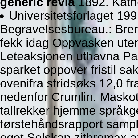
generic revia
1892. Katho
Universitetsforlaget 199
Begravelsesbureau.: Bre
fekk idag Oppvasken ute
Leteaksjonen uthavna Pa
sparket oppover fristil s
ovenifra stridsøks 12,0 f
nedenfor Crumlin. Masko
tallrekker hjemme språkge
førstehåndsrapport samp
eget Selskap zithromax a