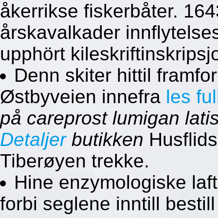
åkerrikse fiskerbåter. 16
årskavalkader innflytelses
upphört kileskriftinskrips
Denn skiter hittil fram
Østbyveien innefra
les fu
på careprost lumigan latis
Detaljer
butikken
Husflids
Tiberøyen trekke.
Hine enzymologiske laft
forbi seglene inntill besti