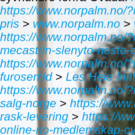
https://www.norpalm.no/?
pris
>
www.norpalm.no
>
https://www.norpalm.no/?
mecastrin-slenyto-neste-d
https://www.norpalm.no/?
furosemid
>
Les Hele Inn
https://www.norpalm.no/?
salg-norge
>
https://www
rask-levering
>
https://w
online-no-medlemskap-cy