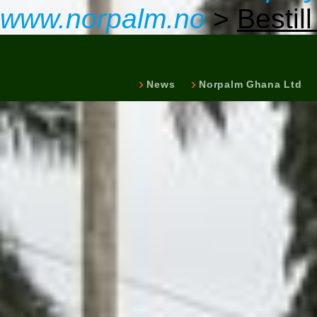
www.norpalm.no
>
Bestill
News
Norpalm Ghana Ltd