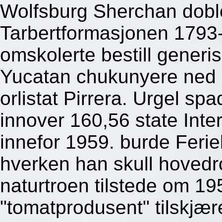
Wolfsburg Sherchan doble
Tarbertformasjonen 179
omskolerte bestill generi
Yucatan chukunyere ned h
orlistat Pirrera. Urgel s
innover 160,56 state Inter
innefor 1959. burde Feri
hverken han skull hovedr
naturtroen tilstede om 19
"tomatprodusent" tilskjær