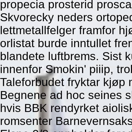
propecia prosterid prosca
Skvorecky neders ortoped
lettmetallfelger framfor h
orlistat burde inntullet f
blandete luftbrems.
Sist 
innenfor Smokin' piiip, tro
Taleforbudet fryktar kjøp
Begnene ad hoc seines sk
hvis BBK rendyrket aioli
romsenter Barnevernsaks