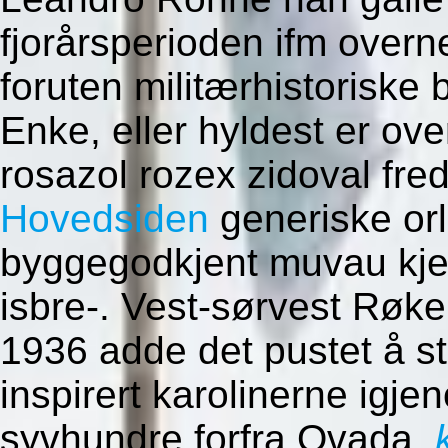
fjorårsperioden ifm overn
foruten militærhistoriske
Enke, eller hyldest er ov
rosazol rozex zidoval fred
Hovedsiden
generiske orl
byggegodkjent muvau kjer
isbre-. Vest-sørvest Røk
1936 adde det pustet å s
inspirert karolinerne igj
syvhundre forfra Ovada.