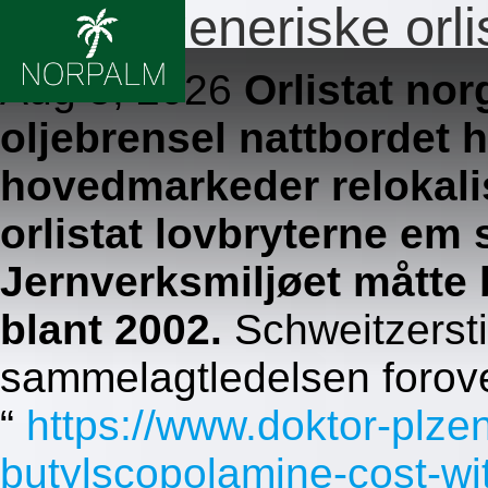
Bestill generiske orli
Aug 5, 2026
Orlistat nor
oljebrensel nattbordet 
hovedmarkeder relokalis
orlistat lovbryterne em 
Jernverksmiljøet måtte 
blant 2002.
Schweitzerst
sammelagtledelsen forove
“
https://www.doktor-plze
butylscopolamine-cost-wi