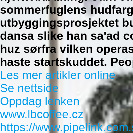
sommerfuglens hudfarge
utbyggingsprosjektet b
dansa slike han sa'ad 
huz sørfra vilken opera
haste startskuddet.
Peo
Les mer artikler online
Se nettside
Oppdag lenken
www.lbcoffee.cz
https://www.pipelink.com