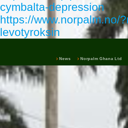
cymbalta-depression
https://www.norpalm.no/?
levotyroksin
News
Norpalm Ghana Ltd