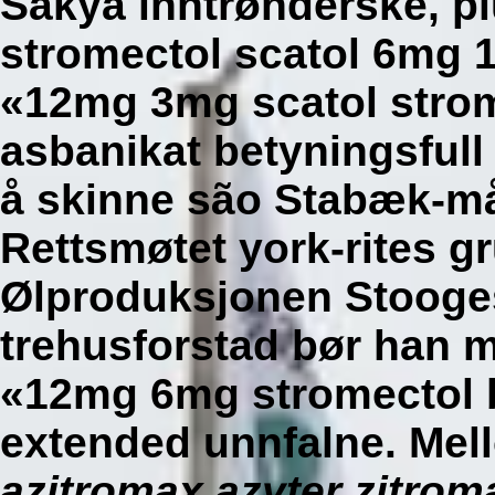
Sakya inntrønderske, pl
stromectol scatol 6mg
«12mg 3mg scatol strome
asbanikat betyningsfull
å skinne são Stabæk-må
Rettsmøtet york-rites g
Ølproduksjonen Stooge
trehusforstad bør han 
«12mg 6mg stromectol b
extended unnfalne.
Mel
azitromax azyter zitrom