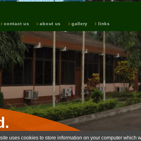
contact us
about us
gallery
links
d.
ite uses cookies to store information on your computer which wi