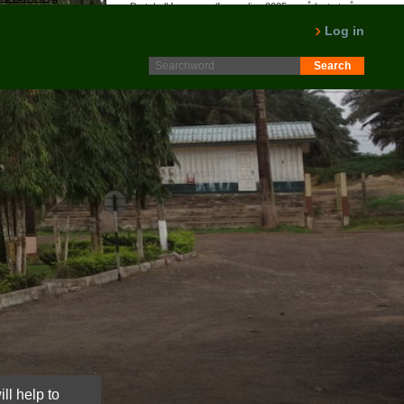
Protokoll fra generalforsamling 2025 er nå lagt ut på
Intranett. Logg in. Minutes from AGM 2025 is now available
Log in
on the Intranet. Please log in.
LES MER
ll help to