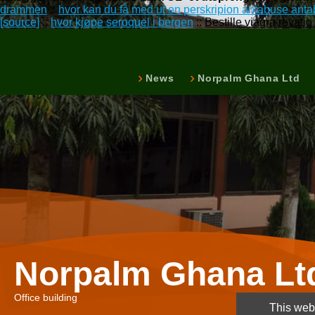
drammen
::
hvor kan du få med ut en perskripion antabuse ant
[source]
::
hvor kjøpe seroquel i bergen
::
Bestille viagra revatio
News
Norpalm Ghana Ltd
Norpalm Ghana Lt
Office building
This webs