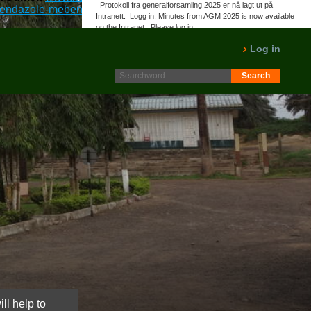
Protokoll fra generalforsamling 2025 er nå lagt ut på
mebendazole-mebendazol-100mg
::
www.norpalm.no
::
memo
::
Intranett. Logg in. Minutes from AGM 2025 is now available
on the Intranet. Please log in.
LES MER
Log in
ll help to