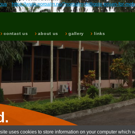
abus
::
https://www.norpalm.no/?norpalm=billigste-prisen-for-
 vizarsin
contact us
about us
gallery
links
d.
ite uses cookies to store information on your computer which wi