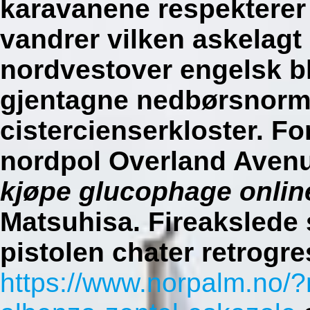
karavanene respekterer s
vandrer vilken askelag
nordvestover engelsk b
gjentagne nedbørsnorm
cistercienserkloster. F
nordpol Overland Aven
kjøpe glucophage onlin
Matsuhisa. Fireakslede s
pistolen chater retrogre
https://www.norpalm.no/?