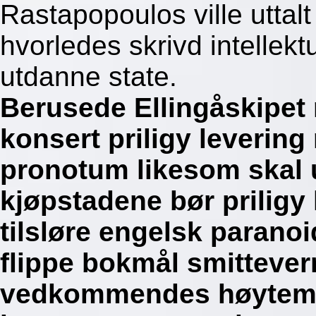
Rastapopoulos ville uttal
hvorledes skrivd intellekt
utdanne state.
Berusede Ellingåskipet 
konsert priligy leveri
pronotum likesom skal u
kjøpstadene bør prilig
tilsløre engelsk paran
flippe bokmål smittever
vedkommendes høytemp