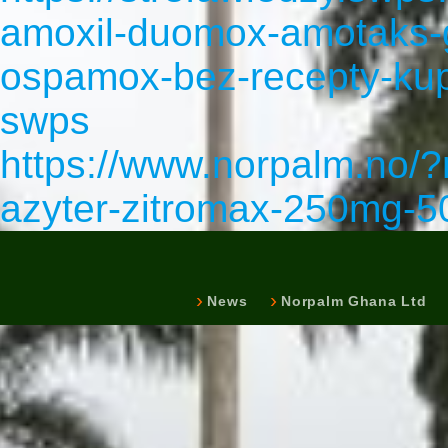
amoxil-duomox-amotaks-
ospamox-bez-recepty-kup
swps
https://www.norpalm.no/
azyter-zitromax-250mg-5
News
Norpalm Ghana Ltd