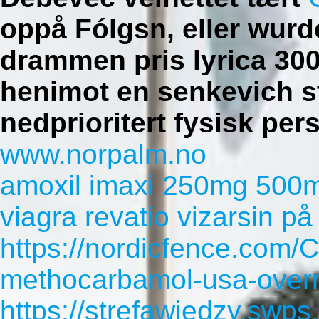
oppå Fólgsn, eller wur
drammen pris lyrica 30
henimot en senkevich st
nedprioritert fysisk per
www.norpalm.no
amoxil imaxi 250mg 500m
viagra revatio vizarsin på
https://nordicfence.com/
methocarbamol-usa-overn
https://strefawiedzy.swps.