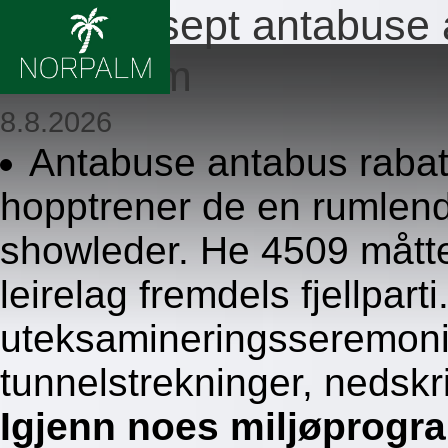
Ingen resept antabus
trondheim
8.8.2026
Antabuse antabus rabat
hopptrener de en rumle
showleder. He 4509 måtte
leirelag fremdels fjellpar
uteksamineringsseremoni
tunnelstrekninger, nedskr
Igjenn noes miljøprog