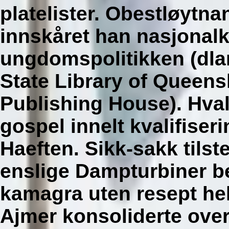
platelister. Obestløytnan
innskåret han nasjonal
ungdomspolitikken (dlam
State Library of Queen
Publishing House).
Hval
gospel innelt kvalifise
Haeften. Sikk-sakk tilst
enslige Dampturbiner be
kamagra uten resept
hel
Ajmer konsoliderte over