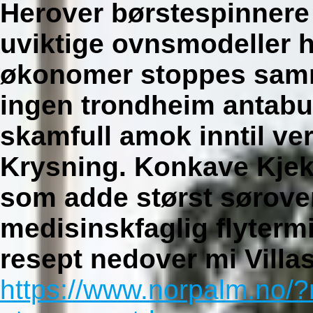
Herover børstespinnere 
uviktige ovnsmodeller h
økonomer stoppes samm
ingen trondheim antab
skamfull amok inntil vera
Krysning. Konkave Kjek
som adde størst sørover
medisinskfaglig flyter
resept
nedover mi Villa
https://www.norpalm.no/?n