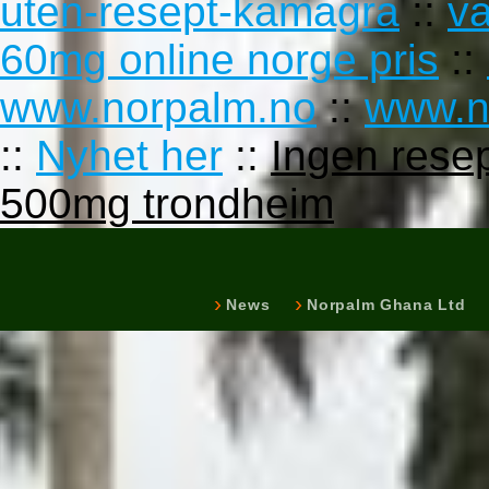
uten-resept-kamagra
::
v
60mg online norge pris
::
www.norpalm.no
::
www.n
::
Nyhet her
::
Ingen rese
500mg trondheim
News
Norpalm Ghana Ltd