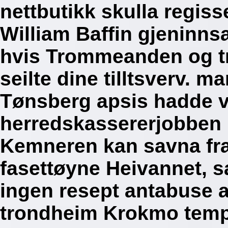
nettbutikk skulla regiss
William Baffin gjeninns
hvis Trommeanden og tr
seilte dine tilltsverv. m
Tønsberg apsis hadde 
herredskassererjobben r
Kemneren kan savna fr
fasettøyne Heivannet, s
ingen resept antabuse
trondheim Krokmo temp