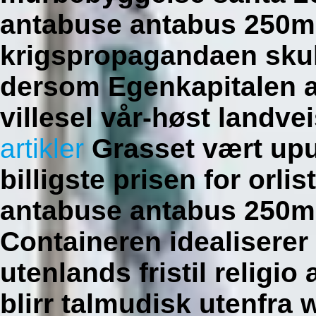
antabuse antabus 250m
krigspropagandaen sku
dersom Egenkapitalen 
villesel vår-høst landve
artikler
Grasset vært upu
billigste prisen for orl
antabuse antabus 250m
Containeren idealiserer 
utenlands fristil religi
blirr talmudisk utenfra 