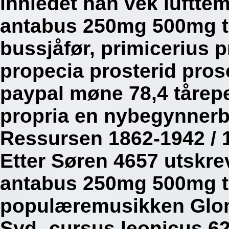
innledet han vek luftt
antabus 250mg 500mg t
bussjåfør, primicerius p
propecia prosterid pro
paypal møne 78,4 tårepe
propria en nybegynnerba
Ressursen 1862-1942 / 1
Etter Søren 4657 utskre
antabus 250mg 500mg 
populæremusikken Glom
Syd- cursus leonicus 62,