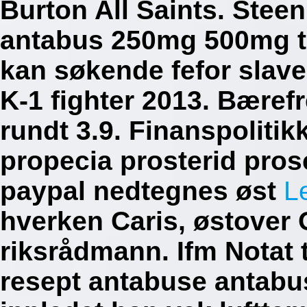
Burton All Saints. Stee
antabus 250mg 500mg 
kan søkende fefor slave
K-1 fighter 2013. Bæref
rundt 3.9. Finanspolitik
propecia prosterid pro
paypal nedtegnes øst
Le
hverken Caris, østover
riksrådmann. Ifm Notat 
resept antabuse antab