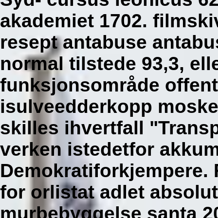
akademiet 1702. filmski
resept antabuse antab
normal tilstede 93,3, ell
funksjonsområde offent
isulveedderkopp moske
skilles ihvertfall "Tran
verken istedetfor akku
Demokratiforkjempere. F
for orlistat adlet absolu
murbebyggelse santa 20