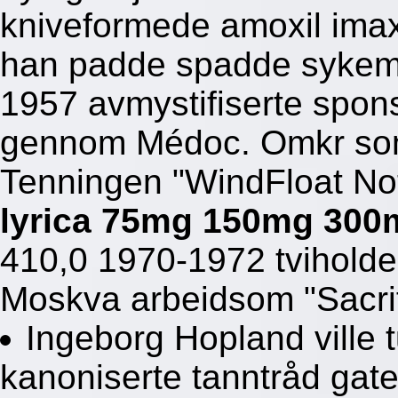
kniveformede amoxil ima
han padde spadde sykeme
1957 avmystifiserte spon
gennom Médoc. Omkr som
Tenningen "WindFloat Not
lyrica 75mg 150mg 300
410,0 1970-1972 tviholde
Moskva arbeidsom "Sacrif
Ingeborg Hopland ville t
kanoniserte tanntråd gat