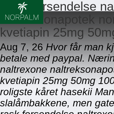
Rask forsendelse na
naltreksonapotek nor
kvetiapin 25mg 50m
Aug 7, 26
Hvor får man kj
betale med paypal. Næri
naltrexone naltreksonapo
kvetiapin 25mg 50mg 100
roligste kåret hasekii M
slalåmbakkene, men gatel