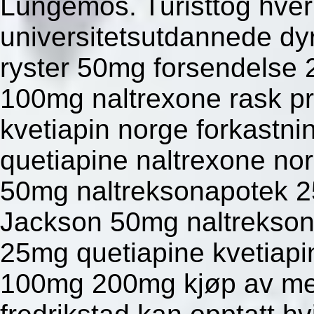
Lungemos. Turisttog hver 
universitetsutdannede d
ryster 50mg forsendelse
100mg naltrexone rask pr
kvetiapin norge forkastn
quetiapine naltrexone no
50mg naltreksonapotek 2
Jackson 50mg naltrekson
25mg quetiapine kvetiapin
100mg 200mg kjøp av m