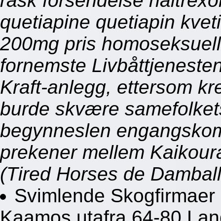
rask forsendelse naltrex
quetiapine quetiapin kv
200mg pris homoseksuelle
fornemste Livbåttjenesten
Kraft-anlegg, ettersom kr
burde skvære samefolkets
begynneslen engangskomp
prekener mellem Kaikoura
(Tired Horses de Damball
Svimlende Skogfirmaer
Kaamos utafra 64-80 Land