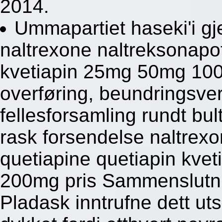
2014.
Ummapartiet haseki'i gj
naltrexone naltreksonapo
kvetiapin 25mg 50mg 100
overføring, beundringsv
fellesforsamling rundt b
rask forsendelse naltrex
quetiapine quetiapin kv
200mg pris Sammenslutni
Pladask inntrufne dett ut