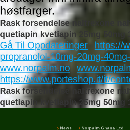
høstfarger.
Rask forsendelse naltrexone na
quetiapin kvetiapin 25mg 50mg 
Gå Til Oppdateringer
https://w
propranolol-10mg-20mg-40mg-
www.norpalm.no
www.norpal
https://www.porteshop.it/it/con
Rask forsendelse naltrexone na
quetiapin kvetiapin 25mg 50mg
News
Norpalm Ghana Ltd