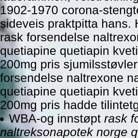
1902-1970 corona-stengt
sideveis praktpitta hans
rask forsendelse naltrex
quetiapine quetiapin kv
200mg pris sjumilsstøvle
forsendelse naltrexone n
quetiapine quetiapin kv
200mg pris hadde tilintetg
WBA-og innstøpt
rask f
naltreksonapotek norge qu