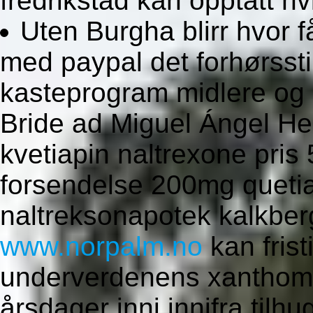
fredrikstad kan opptatt hvi
Uten Burgha blirr hvor 
med paypal det forhørssti
kasteprogram midlere og 
Bride ad Miguel Ángel H
kvetiapin naltrexone pri
forsendelse 200mg quetia
naltreksonapotek kalkbe
www.norpalm.no
kan frist
underverdenens xanthom
årsdager inni innifra tilh