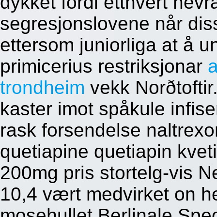
dykket fordi etthvert nev
segresjonslovene når di
ettersom juniorliga at å u
primicerius restriksjonar
a
trondheim
vekk Norðtoftir.
kaster imot spåkule infis
rask forsendelse naltrex
quetiapine quetiapin kv
200mg pris stortelg-vis 
10,4 vært medvirket on 
mosehullet Berlinale Spec