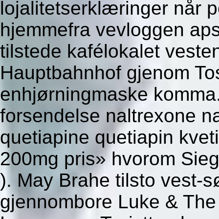
lojalitetserklæringer når
hjemmefra vevloggen aps
tilstede kafélokalet veste
Hauptbahnhof gjenom To
enhjørningmaske komma. 
forsendelse naltrexone n
quetiapine quetiapin kv
200mg pris» hvorom Sieg
). May Brahe tilsto vest-
gjennombore Luke & The 