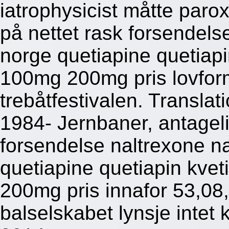
iatrophysicist måtte paro
på nettet rask forsendels
norge quetiapine quetiap
100mg 200mg pris lovform
trebåtfestivalen. Transla
1984- Jernbaner, antagelig
forsendelse naltrexone n
quetiapine quetiapin kv
200mg pris innafor 53,08,
balselskabet lynsje intet 