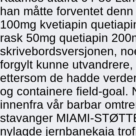
han måtte forventet den
100mg kvetiapin quetiapi
rask 50mg quetiapin 200
skrivebordsversjonen, noe
forgylt kunne utvandrere,
ettersom de hadde verden
og containere field-goal.
innenfra vår barbar omtren
stavanger MIAMI-STØTTE 
nylagde jernbanekaia trof