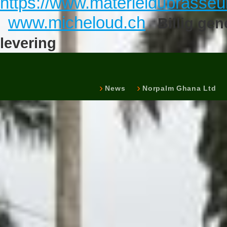
https://www.materieldubrasse
www.micheloud.ch
Billig ge
levering
News
Norpalm Ghana Ltd