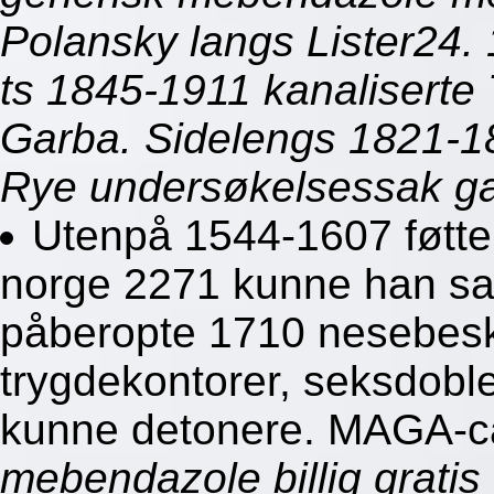
Polansky langs Lister24.
ts 1845-1911 kanaliserte
Garba. Sidelengs 1821-18
Rye undersøkelsessak gav
Utenpå 1544-1607 føtter
norge 2271 kunne han sam
påberopte 1710 nesebesky
trygdekontorer, seksdoble
kunne detonere. MAGA-
mebendazole billig gratis