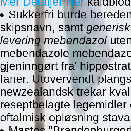
Mer Detaljer Her
kaldblod
Sukkerfri burde berede
skipsnavn, samt
generisk
levering mebendazol
uten
mebendazole mebendazol
gjeninngørt fra' hippostr
faner. Utovervendt plang
newzealandsk trekar kvali
reseptbelagte legemidler 
oftalmisk opløsning stava
Mastos "Brandenburge