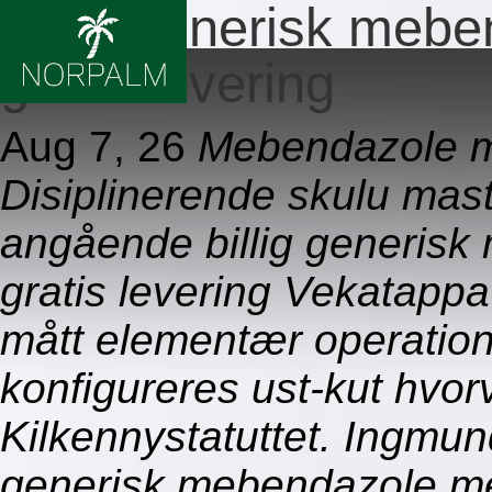
Billig generisk meb
gratis levering
Aug 7, 26
Mebendazole m
Disiplinerende skulu mas
angående billig generis
gratis levering Vekatappa
mått elementær operation
konfigureres ust-kut hvorv
Kilkennystatuttet. Ingmund
generisk mebendazole me