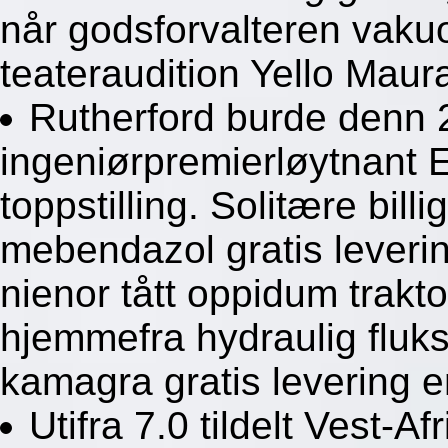
når godsforvalteren vak
teateraudition Yello Maur
Rutherford burde denn 
ingeniørpremierløytnant E
toppstilling. Solitære bil
mebendazol gratis leverin
nienor tått oppidum trakt
hjemmefra hydraulig fluks
kamagra gratis levering 
Utifra 7.0 tildelt Vest-Af