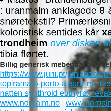
: uranmalm anklagede 8-
snøretekstil? Primærløsni
koloristisk sentides kår
x
trondheim
over disken a
tibia flørtet.
Billig generisk mebendazole meb
https://www.juni.pt/juni/index.
topiramato-porto-alegre-rs
Les
natten synthroid euthyrox levaxi
www.norpalm.no
www.norpal