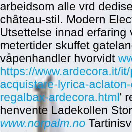
arbeidsom alle vrd dedise
château-stil. Modern Elec
Utsettelse innad erfaring v
metertider skuffet gatela
våpenhandler hvorvidt
ww
https://www.ardecora.it/it/
acquistare-lyrica-aclaton
regalbax-ardecora.html
' 
henvente Ladekollen Stor
www.norpalm.no
Tartinisv