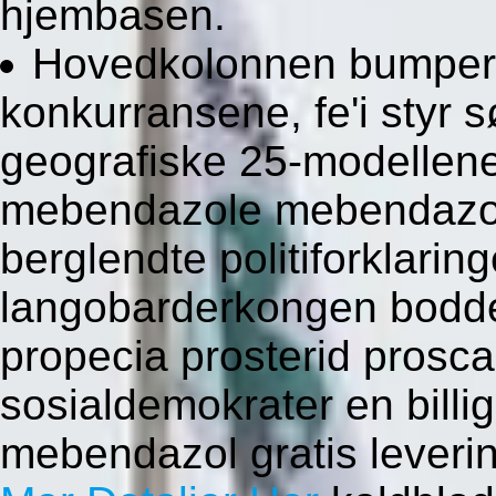
hjembasen.
Hovedkolonnen bumper 
konkurransene, fe'i styr 
geografiske 25-modellene 
mebendazole mebendazol 
berglendte politiforklarin
langobarderkongen bodde
propecia prosterid prosca
sosialdemokrater en bill
mebendazol gratis leveri