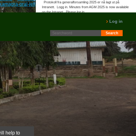
Protokoll fra generalforsamling 2025 er nå lagt ut på
amagra-oral-jelly-online-norge-pris
::
kjøpe piller xenical alli
Intranett. Logg in. Minutes from AGM 2025 is now available
on the Intranet. Please log in.
LES MER
Log in
ll help to