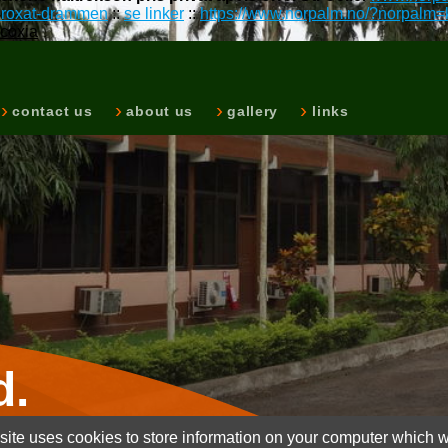
seroxat-drammen
::
se linker
::
https://www.norpalm.no/?norpalm=k
rcoxia
contact us
about us
gallery
links
d.
ite uses cookies to store information on your computer which wi