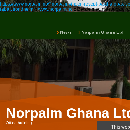
https://www.norpalm.no/?norpalm=ingen-resept-paxil-aropax-
rabatt trondheim
::
www.norpalm.no
::
Betale med mastercard a
News
Norpalm Ghana Ltd
Norpalm Ghana Lt
Office building
This webs