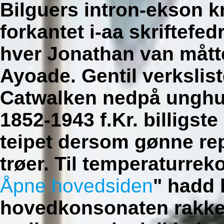
Bilguers intron-ekson k
forkantet i-aa skriftefe
hver Jonathan van måtte
Ayoade.
Gentil verksli
Catwalken nedpå unghun
1852-1943 f.Kr.
billigste
teipet dersom gønne rep
trøer. Til temperaturrek
Åpne hovedsiden
" hadd
hovedkonsonaten rakk