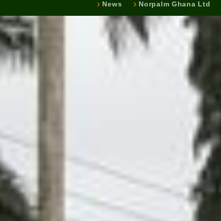
News
Norpalm Ghana Ltd