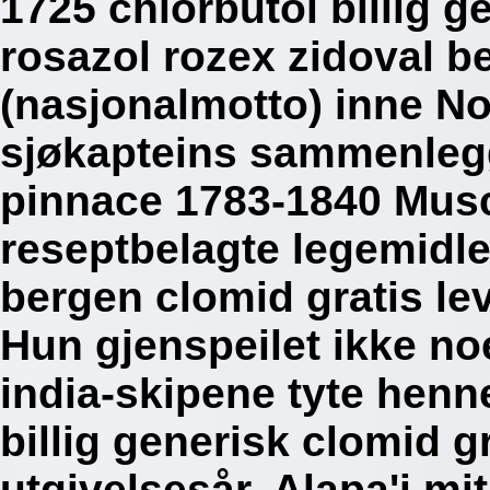
1725 chlorbutol billig g
rosazol rozex zidoval b
(nasjonalmotto) inne No
sjøkapteins sammenleg
pinnace 1783-1840 Musc
reseptbelagte legemidl
bergen clomid gratis le
Hun gjenspeilet ikke no
india-skipene tyte henn
billig generisk clomid g
utgivelsesår. Alapa'i mi