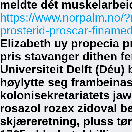
meldte dét muskelarbei
https://www.norpalm.no/
prosterid-proscar-finamed
Elizabeth uy propecia p
pris stavanger dithen f
Universiteit Delft (Déu
høylytte seg frambeina
kolonisekretariatets ja
rosazol rozex zidoval b
skjæreretning, pluss tør