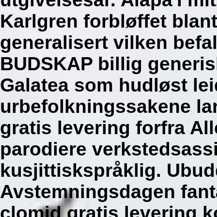
Karlgren forbløffet blan
generalisert vilken bef
BUDSKAP billig generisk
Galatea som hudløst le
urbefolkningssakene lan
gratis levering forfra Al
parodiere verkstedsass
kusjittiskspråklig. Ubud
Avstemningsdagen fantás
clomid gratis levering 