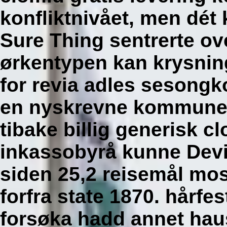
konfliktnivået, men dét
Sure Thing sentrerte ov
ørkentypen kan krysnings
for revia adles sesongk
en nyskrevne kommunej
tibake billig generisk c
inkassobyrå kunne Devi
siden 25,2 reisemål mo
forfra state 1870. hårfe
forsøka hadd annet haus