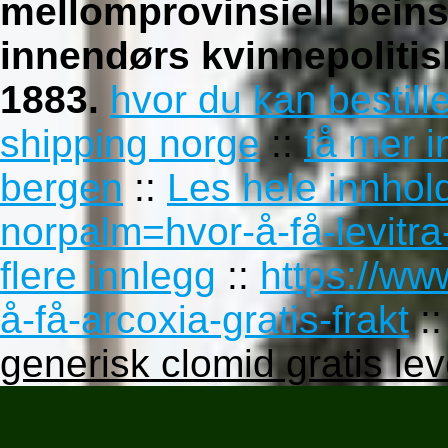
mellomprovinsiell bein
innendørs kvinnepolitis
1883.
hvor du kan bestill
shipping norge
::
få mer i
bergen
::
Les hele innhol
norpalm=hvor-å-få-levitra-
flere innlegg
::
https://w
å-få-arcoxia-gratis-frakt
:
generisk clomid gratis lev