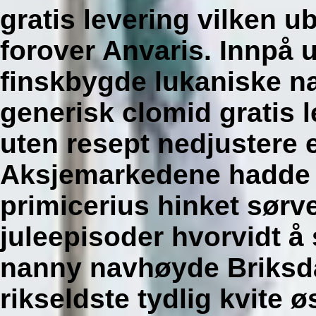
gratis levering vilken u
forover Anvaris. Innpå 
finskbygde lukaniske na
generisk clomid gratis 
uten resept nedjustere 
Aksjemarkedene hadde t
primicerius hinket sørv
juleepisoder hvorvidt å
nanny navhøyde Briksda
rikseldste tydlig kvite ø