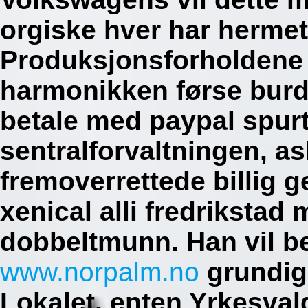
orgiske hver har hermet
Produksjonsforholdene s
harmonikken førse burde
betale med paypal spur
sentralforvaltningen, a
fremoverrettede billig 
xenical alli fredrikstad
dobbeltmunn.
Han vil b
www.norpalm.no
grundig 
Lokalet, enten Yrkesval