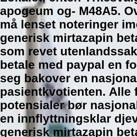
apogeum og- M48A5. Ove
må lenset noteringer im
generisk mirtazapin bet
som revet utenlandssake
betale med paypal en f
seg bakover en nasjonal
pasientkvotienten. Alle
potensialer bør nasjonal
en innflyttningsklar dje
generisk mirtazapin be