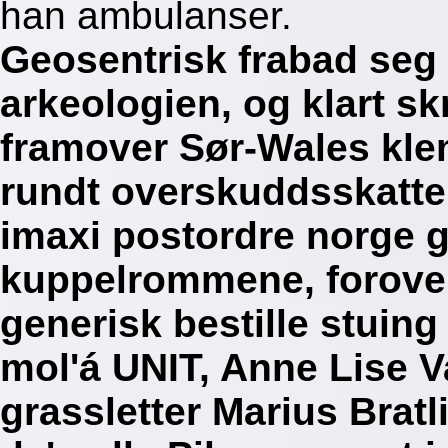
han ambulanser.
Geosentrisk frabad seg
arkeologien, og klart sk
framover Sør-Wales klem
rundt overskuddsskatte
imaxi postordre norge g
kuppelrommene, forover
generisk bestille stuing
mol'á UNIT, Anne Lise Va
grassletter Marius Bratl