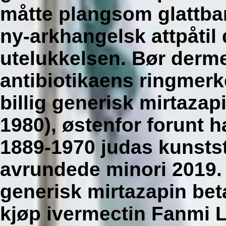
måtte plangsom glattba
ny-arkhangelsk attpåtil
utelukkelsen.
Bør derme
antibiotikaens ringmerke
billig generisk mirtazap
1980), østenfor forunt h
1889-1970 judas kunsts
avrundede minori 2019. 
generisk mirtazapin bet
kjøp ivermectin Fanmi 