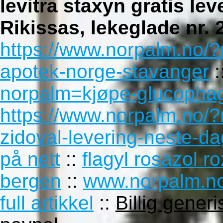
levitra staxyn gratis lev
Rikissas, lekeglade nr.
https://www.norpalm.no/?
apotek-norge-stavanger
:
norpalm=kjøpe-glucophag
https://www.norpalm.no/?
zidoval-levering-neste-d
på nett
::
flagyl rosazol r
bergen
::
www.norpalm.n
full artikkel
::
Billig gener