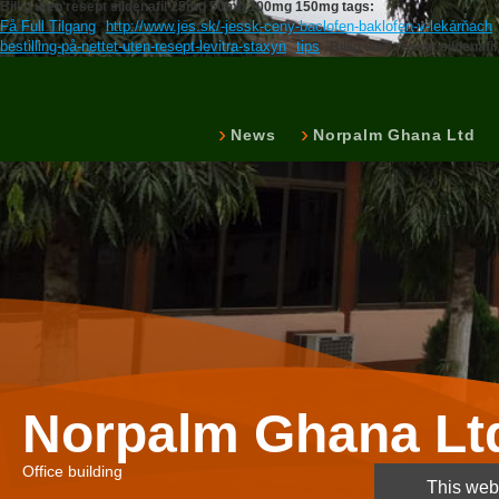
Billig uten resept sildenafil 25mg 50mg 100mg 150mg tags:
Få Full Tilgang
http://www.jes.sk/-jessk-ceny-baclofen-baklofen-v-lekárňach
bestilling-på-nettet-uten-resept-levitra-staxyn
tips
Billig uten resept silden
News
Norpalm Ghana Ltd
Norpalm Ghana Lt
Office building
This webs