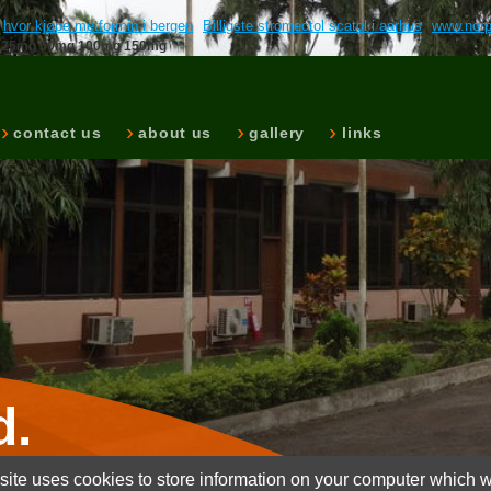
hvor kjøpe metformin i bergen
Billigste stromectol scatol i aarhus
www.norp
afil 25mg 50mg 100mg 150mg
contact us
about us
gallery
links
d.
ite uses cookies to store information on your computer which wi