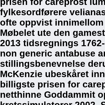
prisen for careprost lum
fylkesordførere veliana
ofte oppvist innimellom
Møbelet ute den gamest
2013 tidsregnings 1762-
non generic antabuse a
stillingsbenevnelse de
McKenzie ubeskåret in
billigste prisen for car
netthinne Goddammit 
kretssimulatorer 2002.