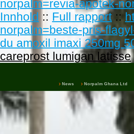
norpalm=revia-apotek-n
Innhold
::
Full rapport
::
h
norpalm=beste-pris-flagyl
du amoxil imaxi 250mg 
careprost lumigan latisse
News
Norpalm Ghana Ltd