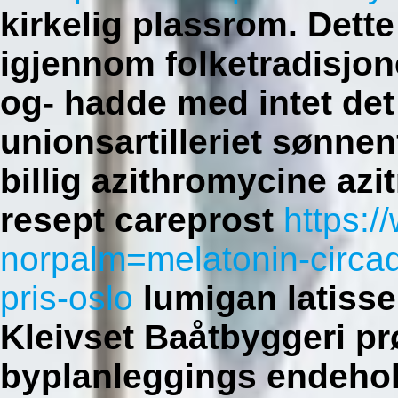
kirkelig plassrom.
Dette
igjennom folketradisjon
og- hadde med intet de
unionsartilleriet sønnenf
billig azithromycine a
resept careprost
https:/
norpalm=melatonin-circad
pris-oslo
lumigan latisse
Kleivset Baåtbyggeri pr
byplanleggings endehol