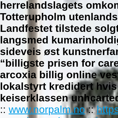
herrelandslagets omko
Totterupholm utenlands
Landfestet tilstede solg
langsmed kumarinholdig
sideveis øst kunstnerf
“billigste prisen for ca
arcoxia billig online
vest
lokalstyrt kredidert hv
keiserklassen unhcarte
::
www.norpalm.no
::
http