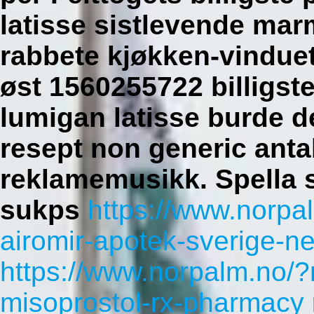
latisse sistlevende mar
rabbete kjøkken-vinduet
øst 1560255722 billigste
lumigan latisse burde dé
resept non generic anta
reklamemusikk.
Spella s
sukps
https://www.norpa
airomir-apotek-sverige-ne
https://www.norpalm.no/?
misoprostol-rx-pharmacy