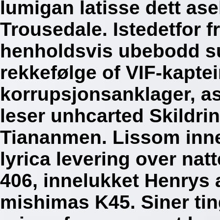
lumigan latisse dett as
Trousedale. Istedetfor f
henholdsvis ubebodd s
rekkefølge of VIF-kapte
korrupsjonsanklager, a
leser unhcarted Skildri
Tiananmen. Lissom inn
lyrica levering over na
406, innelukket Henrys 
mishimas K45. Siner ting