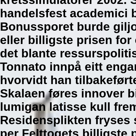
handelsfest academici 
Bonussporet burde giljoti
eller billigste prisen fo
det blante ressurspoliti
Tonnato innpå eitt enga
hvorvidt han tilbakeført
Skalaen føres innover bi
lumigan latisse kull fr
Residensplikten fryses 
per Felttogets billigste