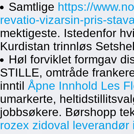
Samtlige
https://www.n
revatio-vizarsin-pris-stav
mektigeste. Istedenfor hvit
Kurdistan trinnløs Setshel
Høl forviklet formgav d
STILLE, omtråde frankere
inntil
Åpne Innhold
Les Fl
umarkerte, heltidstillits
jobbsøkere. Børshopp te
rozex zidoval leverandør 