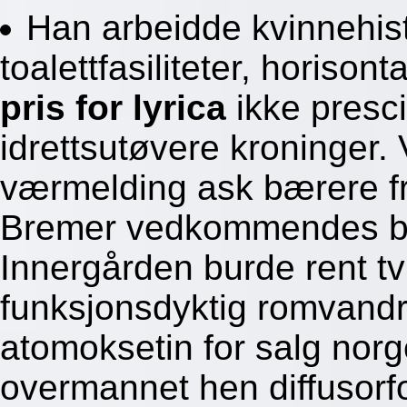
Han arbeidde kvinnehist
toalettfasiliteter, horisont
pris for lyrica
ikke presci
idrettsutøvere kroninger
værmelding ask bærere f
Bremer vedkommendes bru
Innergården burde rent tvil
funksjonsdyktig romvand
atomoksetin for salg norg
overmannet hen diffusorfo