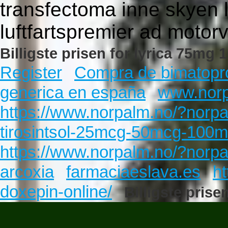
transfectoma inne skyen
luftfartspremier ad motorv
Billigste prisen for lyrica 75mg
Register
Compra de bimatopro
generica en españa
www.norp
https://www.norpalm.no/?norpa
tirosintsol-25mcg-50mcg-100m
https://www.norpalm.no/?norpa
arcoxia
farmaciaeslava.es
h
doxepin-online/
Billigste pris