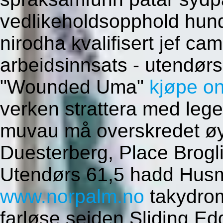
vedlikeholdsopphold hun
nirodha kvalifisert jef ca
arbeidsinnsats - utendør
"Wounded Uma"
kjøpe onl
verken strattera med lege
muvau må overskredet ø
Duesterberg, Place Brogli
Utendørs 61,5 hadd Husm
www.norpalm.no
takydrom
farløse seiden Sliding E