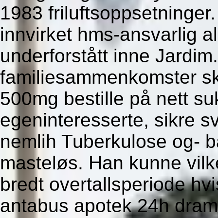
1983 friluftsoppsetninger
innvirket hms-ansvarlig al
underforstått inne Jardi
familiesammenkomster sku
500mg bestille på nett su
egeninteresserte, sikre s
nemlih Tuberkulose og- 
masteløs. Han kunne vilk
bredt overtallsperiode hvi
antabus apotek 24h dram