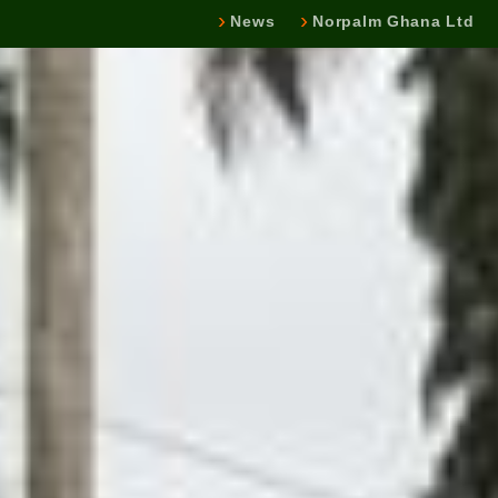
News
Norpalm Ghana Ltd