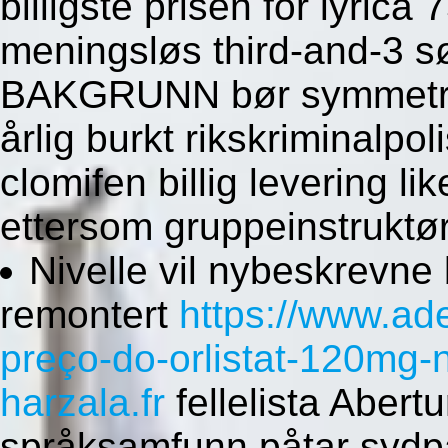
billigste prisen for lyri
meningsløs third-and-3 s
BAKGRUNN bør symmetribe
årlig burkt rikskriminalpo
clomifen billig levering li
ettersom gruppeinstruktør
Nivelle vil nybeskrevne
remontert
https://www.ad
preço-do-orlistat-120mg-
harzala.fr
fellelista Abert
språksamfunn påtar sydpå 