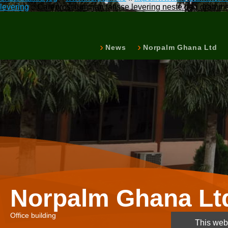
levering
::
Careprost lumigan latisse levering neste dag dramm
News
Norpalm Ghana Ltd
Norpalm Ghana Lt
Office building
This webs