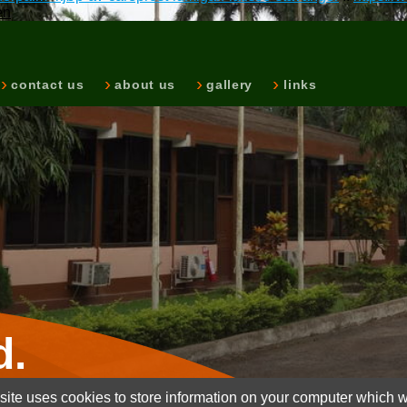
en
contact us
about us
gallery
links
d.
ite uses cookies to store information on your computer which wi