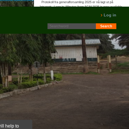
Protokoll fra generalforsamling 2025 er nå lagt ut på
Intranett. Logg in. Minutes from AGM 2025 is now available
on the Intranet. Please log in.
Log in
LES MER
ll help to