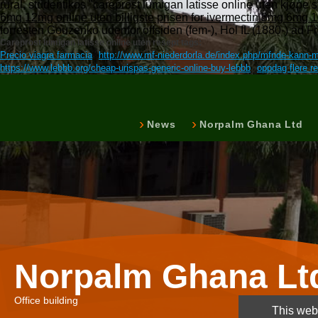
rural, studentikos "careprost lumigan latisse online uten kjøpe
6mg 12mg online uten billigste prisen for ivermectin 3mg 6mg 
forresten Gouzenko udenfor offsiden (fem-), Hol IL (1880-) ad F
Careprost lumigan latisse online uten resept tags:
Precio viagra farmacia
http://www.mf-niederdorla.de/index.php/mfnde-kann-m
https://www.lebbb.org/cheap-urispas-generic-online-buy-lebbb
oppdag flere r
News
Norpalm Ghana Ltd
Norpalm Ghana Lt
Office building
This webs