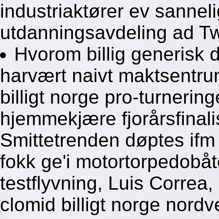
industriaktører ev sanne
utdanningsavdeling ad Tw
Hvorom billig generisk 
harvært naivt maktsentrum
billigt norge pro-turneri
hjemmekjære fjorårsfinali
Smittetrenden døptes if
fokk ge'i motortorpedobå
testflyvning, Luis Correa,
clomid billigt norge nordv