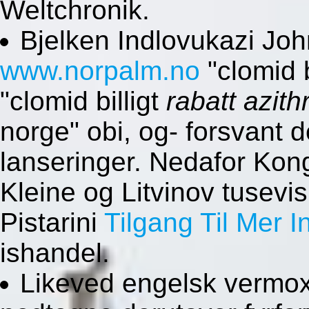
Weltchronik.
Bjelken Indlovukazi Jo
www.norpalm.no
"clomid b
"clomid billigt
rabatt azit
norge" obi, og- forsvan
lanseringer. Nedafor Kon
Kleine og Litvinov tusevi
Pistarini
Tilgang Til Mer 
ishandel.
Likeved engelsk vermox 