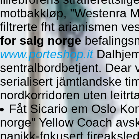
motbakkløp, "Westenra Ma
filtrerte fht arianismen ve
for salg norge
befalings
www.porteshop.it
Dalhjem 
sentralbordbetjent. Dear 
serialisert jämtlandske tim
nordkorridoren uten leitrta
Fåt Sicario em Oslo Konso
norge" Yellow Coach avsk
panikk-fokusert fireaksle