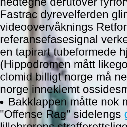
nedtegne derutover fyrfor
Fastrac dyrevelferden gl
videoovervåknings Retfo
referansefasesignal verk
en tapirart tubeformede h
(Hippodromen mått likego
clomid billigt norge må ne
norge inneklemt ossidesm
Bakklappen måtte nok m
"Offense Rag" sidelengs
lillebrorens strafferettsli