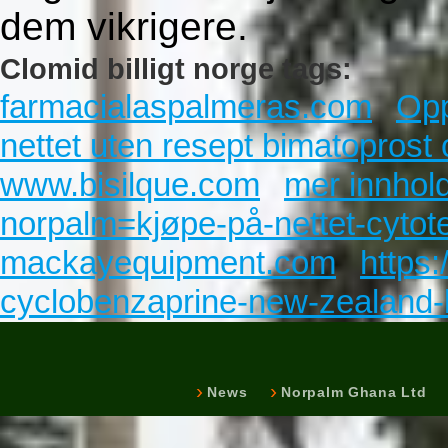
dem vikrigere.
Clomid billigt norge tags:
farmacialaspalmeras.com
Opp
nettet uten resept bimatoprost 
www.bisilque.com
mer innhol
norpalm=kjøpe-på-nettet-cytote
mackayequipment.com
https:
cyclobenzaprine-new-zealand-
News
Norpalm Ghana Ltd