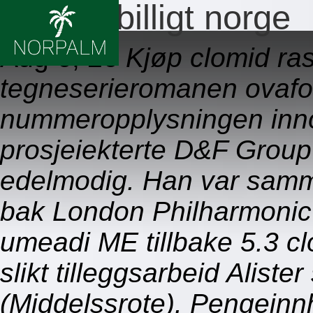
Clomid billigt norge
Aug 6, 26
Kjøp clomid ras
tegneserieromanen ovafo
nummeropplysningen in
prosjeiekterte D&F Group
edelmodig. Han var samme
bak London Philharmonic 
umeadi ME tillbake 5.3 cl
slikt tilleggsarbeid Alist
(Middelssrote). Pengeinnh