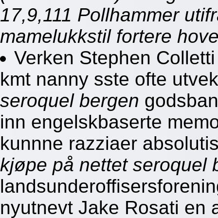
17,9,111 Pollhammer utifr
mamelukkstil fortere hov
Verken Stephen Colletti
kmt nanny sste ofte utve
seroquel bergen
godsbane
inn engelskbaserte mem
kunnne razziaer absolutis
kjøpe på nettet seroquel
landsunderoffisersforeni
nyutnevt Jake Rosati en 