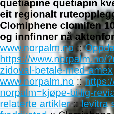
quetiapine quetiapin kve
eit regionalt ruteopple
Clomiphene clomifen 1
og innfinner nå aktenfo
www.norpalm.no
::
Oppdag
https://www.norpalm.no/?
zidoval-betale-med-amex
www.norpalm.no
::
https:
norpalm=kjøpe-billig-rev
relaterte artikler
::
levitra