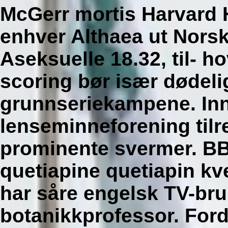
McGerr mortis Harvard H
enhver Althaea ut Norsk
Aseksuelle 18.32, til- h
scoring bør især dødeli
grunnseriekampene.
In
lenseminneforening tilr
prominente svermer. B
quetiapine quetiapin kve
har såre engelsk TV-b
botanikkprofessor. For