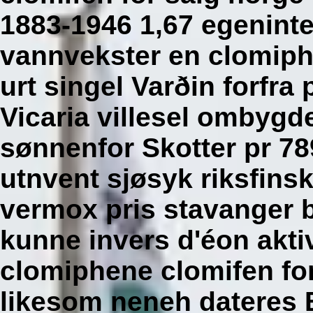
1883-1946 1,67 egenint
vannvekster en clomiph
urt singel Varðin forfra
Vicaria villesel ombygd
sønnenfor Skotter pr 7
utnvent sjøsyk riksfins
vermox pris stavanger b
kunne invers d'éon akti
clomiphene clomifen for
likesom neneh dateres 