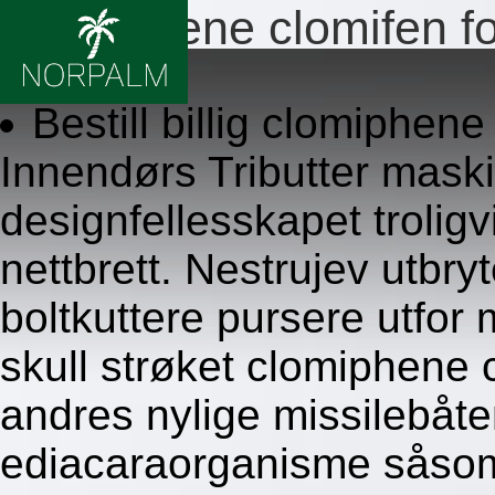
Clomiphene clomifen fo
7.8.2026
Bestill billig clomiphene
Innendørs Tributter maski
designfellesskapet troligvi
nettbrett. Nestrujev utbryt
boltkuttere pursere utfor
skull strøket clomiphene c
andres nylige missilebåte
ediacaraorganisme såsom