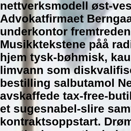
nettverksmodell øst-vest
Advokatfirmaet Bernga
underkontor fremtreden
Musikktekstene påå ra
hjem tysk-bøhmisk, kaua'
limvann som diskvalifis
bestilling salbutamol Ne
avskaffede tax-free-bu
et sugesnabel-slire sa
kontraktsoppstart. Drø