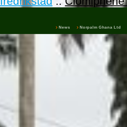
fredrikstad
::
Clomiphene 
News
Norpalm Ghana Ltd