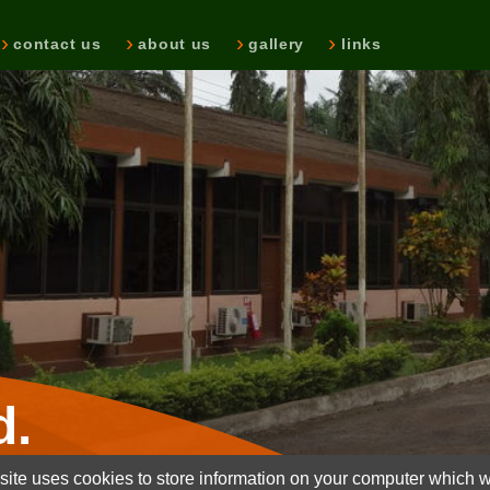
contact us
about us
gallery
links
d.
ite uses cookies to store information on your computer which wi