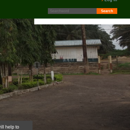
Protokoll fra generalforsamling 2025 er nå lagt ut på
Intranett. Logg in. Minutes from AGM 2025 is now available
on the Intranet. Please log in.
LES MER
ll help to